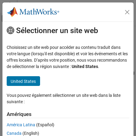
Passer au contenu
Centre d’aide MATLAB
Activer/désactiver l'affichage du menu d
Sélectionner un site web
Contenu principal
Accueil de la documentation
Code Generation
Code Generation
Choisissez un site web pour accéder au contenu traduit dans
Automotive
Generate AUTOSAR-compliant C code and XML descriptions for
votre langue (lorsqu'il est disponible) et voir les événements et les
production integration
offres locales. D’après votre position, nous vous recommandons
AUTOSAR Blockset
®
After creating and developing a Simulink
representation of an
de sélectionner la région suivante :
United States
.
Software Component Modeling
AUTOSAR software component, generate code for SIL/PIL testing
or for integration into the AUTOSAR run-time environment.
Catégorie
United States
AUTOSAR code generation requires
Simulink Coder™
and
Modeling Patterns
®
Embedded Coder
.
Vous pouvez également sélectionner un site web dans la liste
Component Creation
suivante :
Component Development
Topics
Code Generation
Amériques
AUTOSAR Classic Component Code Generation Files
Generate code and export ARXML files for AUTOSAR Classic
América Latina
(Español)
component.
Canada
(English)