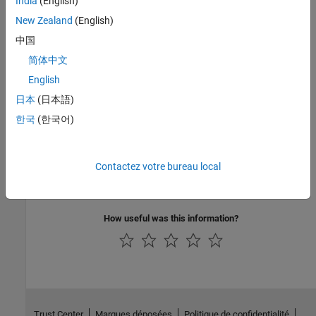
India
(English)
loop (SIL) and processor-in-the-loop (PIL) simulations.
New Zealand
(English)
Integrate Generated Code for Multi-Instance Software
中国
Components
简体中文
Configure RTE header files for multi-instance component internal
English
data.
日本
(日本語)
Import and Simulate AUTOSAR Code from Previous Releases
한국
(한국어)
Use cross-release workflow to import AUTOSAR code from
previous releases.
Contactez votre bureau local
Limitations and Tips
Limitations that apply to AUTOSAR code generation.
How useful was this information?
Trust Center
Marques déposées
Politique de confidentialité