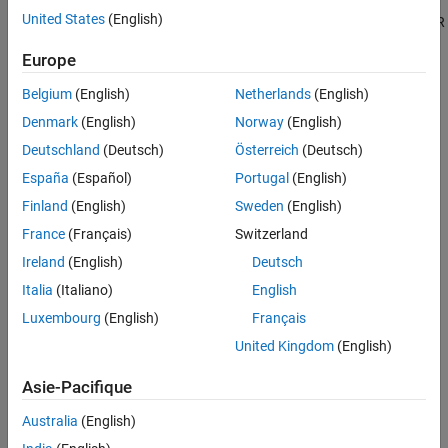
Generate an ARXML component description and algorithmic
Software Architecture Modeling
United States
(English)
C code for testing in Simulink or integration into the AUTOSAR
run-time environment. (AUTOSAR code generation requires
Europe
®
Simulink Coder™
and Embedded Coder
.)
Belgium
(English)
Netherlands
(English)
Categories
Denmark
(English)
Norway
(English)
Modeling Patterns
Deutschland
(Deutsch)
Österreich
(Deutsch)
Simulink modeling patterns for AUTOSAR software component
España
(Español)
Portugal
(English)
behavior and structure
Finland
(English)
Sweden
(English)
Component Creation
France
(Français)
Switzerland
Create AUTOSAR software component from model or ARXML
Ireland
(English)
Deutsch
Component Development
Develop AUTOSAR software components, communication,
Italia
(Italiano)
English
behavior, data types, and calibration data
Luxembourg
(English)
Français
Code Generation
United Kingdom
(English)
Generate AUTOSAR-compliant C code and XML descriptions for
production integration
Asie-Pacifique
Australia
(English)
How useful was this information?