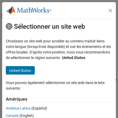
Passer au contenu
Centre d’aide MATLAB
Activer/désactiver l'affichage du menu d
Sélectionner un site web
Contenu principal
Accueil de la documentation
Software Component Modeling
Code Generation
Choisissez un site web pour accéder au contenu traduit dans
Automotive
Model and simulate AUTOSAR software for the Classic Platform
votre langue (lorsqu'il est disponible) et voir les événements et les
AUTOSAR Blockset
software supports software component
offres locales. D’après votre position, nous vous recommandons
AUTOSAR Blockset
modeling for the Classic Platform. To develop AUTOSAR software
de sélectionner la région suivante :
United States
.
®
components in Simulink
:
Catégorie
Get Started with AUTOSAR Blockset
United States
Create a Simulink representation of an AUTOSAR software
Software Component Modeling
component. AUTOSAR component creation can start from an
Vous pouvez également sélectionner un site web dans la liste
Modeling Patterns
AUTOSAR XML (ARXML) component description or an
suivante :
existing Simulink design.
Component Creation
Component Development
Amériques
Develop the software component by refining the AUTOSAR
Code Generation
configuration and creating algorithmic model content.
América Latina
(Español)
Adaptive Software Component Modeling
Canada
(English)
Composition and ECU Software Simulation