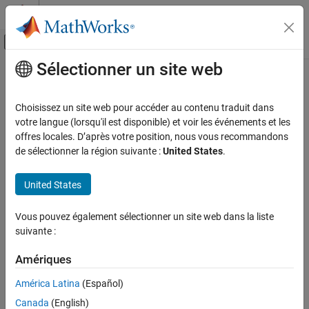
Passer au contenu
Centre d’aide MATLAB
Activer/désactiver l'affichage du menu d
Sélectionner un site web
Contenu principal
Accueil de la documentation
Cpp.Scope Class
Vérification, validation et test
Choisissez un site web pour accéder au contenu traduit dans
Vérification de code
Namespace:
Cpp
votre langue (lorsqu'il est disponible) et voir les événements et les
Superclasses:
offres locales. D’après votre position, nous vous recommandons
AstNodeProperties
Polyspace Bug Finder
de sélectionner la région suivante :
United States
.
Configuration
Represents the
nodes in the syntax tree of your code
scope
Create Your Own Coding Rules and Coding
Since R2026a
United States
Standard
Description
Cpp.Scope Class
Vous pouvez également sélectionner un site web dans la liste
class represents the C++ syntax node
in your code
Scope
scope
suivante :
and contains predicates to query properties and children of this
ON THIS PAGE
node.
Description
Amériques
Predicates
Predicates
América Latina
(Español)
Version History
Canada
(English)
expand all