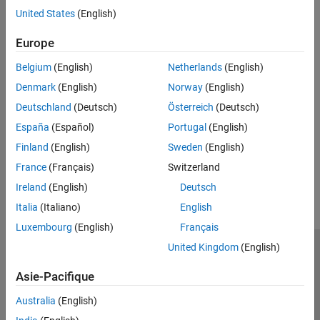
United States
(English)
Type
Europe
Syntaxes
Belgium
(English)
Netherlands
(English)
Denmark
(English)
Norway
(English)
Version History
Deutschland
(Deutsch)
Österreich
(Deutsch)
Introduced in R2026a
España
(Español)
Portugal
(English)
Finland
(English)
Sweden
(English)
How useful was this information?
France
(Français)
Switzerland
Ireland
(English)
Deutsch
Italia
(Italiano)
English
Luxembourg
(English)
Français
United Kingdom
(English)
Trust Center
Marques déposées
Politique de confidentialité
Lutte anti-piratage
Statut des applications
Contacts locaux
Asie-Pacifique
© 1994-2026 The MathWorks, Inc.
Australia
(English)