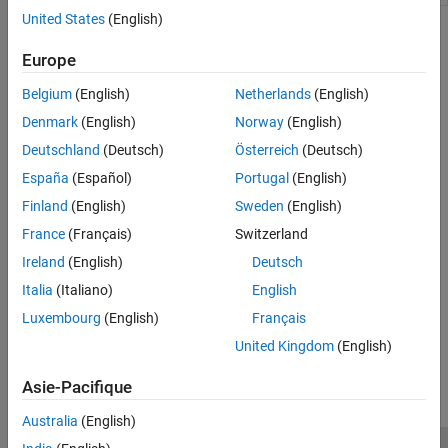
United States
(English)
Topics
Europe
Run Polyspace on C/C++ Code Generated from MATLAB Code
Belgium
(English)
Netherlands
(English)
Run Polyspace on generated code and check for run-time errors.
Denmark
(English)
Norway
(English)
Configure Advanced Polyspace Options for Code Generated
Deutschland
(Deutsch)
Österreich
(Deutsch)
Using MATLAB Coder
España
(Español)
Portugal
(English)
Configure advanced Polyspace analysis options such as code
metric calculations or compiler options.
Finland
(English)
Sweden
(English)
France
(Français)
Switzerland
Related Information
Ireland
(English)
Deutsch
Configuration
Italia
(Italiano)
English
Luxembourg
(English)
Français
How useful was this information?
United Kingdom
(English)
Asie-Pacifique
Australia
(English)