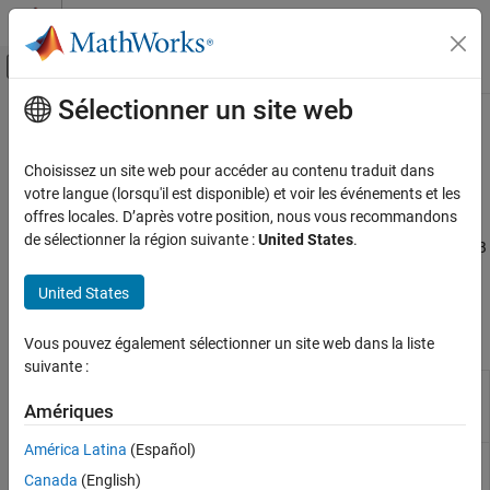
Passer au contenu
Centre d’aide MATLAB
Activer/désactiver l'affichage du menu d
Sélectionner un site web
Contenu principal
Accueil de la documentation
Code Prover Analysis in
MATLAB
Coder
Vérification, validation et test
Choisissez un site web pour accéder au contenu traduit dans
Vérification de code
votre langue (lorsqu'il est disponible) et voir les événements et les
offres locales. D’après votre position, nous vous recommandons
®
Verify code generated from MATLAB
code
Polyspace Code Prover
de sélectionner la région suivante :
United States
.
After you generate C/C++ code from MATLAB code in the
MATLAB
Running Code Prover
®
Coder™
app or by using
, you can configure
Polyspace
codegen
United States
Code Prover™
to check the generated code for run-time errors.
Code Prover Analysis in MATLAB Coder
Functions
Vous pouvez également sélectionner un site web dans la liste
suivante :
Create an options object to customize
pslinkoptions
Polyspace
analysis of generated code or
Amériques
custom code in
Simulink
model
América Latina
(Español)
Run
Polyspace
analysis on model, system,
pslinkrun
or S-Function
Canada
(English)