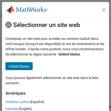
Passer au contenu
Centre d’aide MATLAB
Activer/désactiver l'affichage du menu d
Sélectionner un site web
Contenu principal
Accueil de la documentation
La traduction de cette page n'est pas à jour. Cliquez ici pour voir la
dernière version en anglais.
Télécommunications
Choisissez un site web pour accéder au contenu traduit dans
votre langue (lorsqu'il est disponible) et voir les événements et les
AMR
Communications Toolbox
offres locales. D’après votre position, nous vous recommandons
Systèmes conformes aux normes
de sélectionner la région suivante :
United States
.
Réception des signaux de diffusion de relevés automatiques de
Catégorie
compteurs
3GPP/3GPP2
United States
Les exemples présentés ici illustrent la réception des diffusions de
UWB
relevés automatiques de compteurs (AMR) avec des signaux
Zigbee
Vous pouvez également sélectionner un site web dans la liste
capturés ou des radios logicielles.
suivante :
NFC
MIL-STD-188
Sélection d՚exemples
Amériques
Télévision et câble
Automatic Meter Reading
P.25
América Latina
(Español)
Read utility meters by processing Standard Consumption Message
FRS/GMRS
Canada
(English)