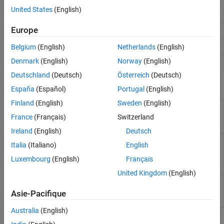
Égalisation
United States
(English)
Gaussian FIR pulse-shaping filter design
gaussdesign
Synchronisation et design du récepteur
Europe
Integrate discrete-time signal
intdump
Raised cosine FIR pulse-shaping filter design
rcosdesign
Belgium
(English)
Netherlands
(English)
Denmark
(English)
Norway
(English)
Rectangular pulse shaping
rectpulse
Deutschland
(Deutsch)
Österreich
(Deutsch)
Objets
España
(Español)
Portugal
(English)
Finland
(English)
Sweden
(English)
Integrate discrete-time
comm.IntegrateAndDumpFilter
signal with periodic
France
(Français)
Switzerland
resets
Ireland
(English)
Deutsch
Apply pulse shaping by
comm.RaisedCosineTransmitFilter
Italia
(Italiano)
English
interpolating signal
using raised-cosine FIR
Luxembourg
(English)
Français
filter
United Kingdom
(English)
Apply pulse shaping by
comm.RaisedCosineReceiveFilter
decimating signal using
Asie-Pacifique
raised-cosine FIR filter
Australia
(English)