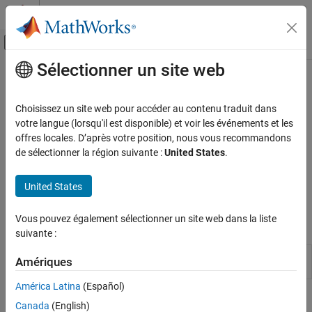
Passer au contenu
Centre d’aide MATLAB
Activer/désactiver l'affichage du menu d
Sélectionner un site web
Contenu principal
Accueil de la documentation
La traduction de cette page n'est pas à jour. Cliquez ici pour voir la
dernière version en anglais.
Télécommunications
Choisissez un site web pour accéder au contenu traduit dans
votre langue (lorsqu'il est disponible) et voir les événements et les
Filtrage
Communications Toolbox
offres locales. D’après votre position, nous vous recommandons
Composants PHY
de sélectionner la région suivante :
United States
.
Filtrage et mise en forme d’impulsion
Catégorie
Appliquez un filtrage pour la mise en forme et le conditionnement
Sources et récepteurs
United States
du signal.
Codage de la source
Détection et correction des erreurs
Vous pouvez également sélectionner un site web dans la liste
Applications
suivante :
Opérations sur les signaux
Entrelacement
Filter
View, analyze, and compare filters
(depuis
Amériques
Analyzer
R2024a)
Modulation
MIMO
América Latina
(Español)
Fonctions
Filtrage
Canada
(English)