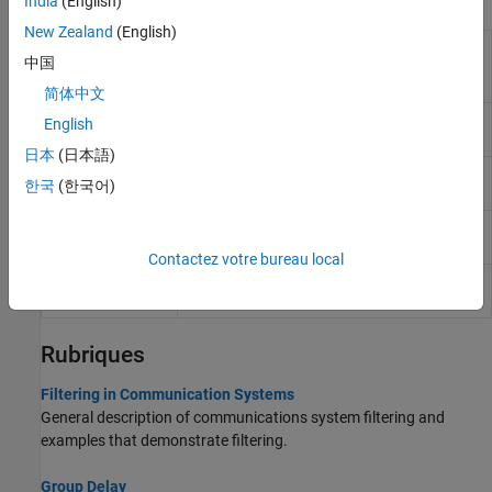
Blocs
India
(English)
New Zealand
(English)
Ideal
Shape input signal using ideal rectangular
中国
Rectangular
pulses
Pulse Filter
简体中文
Integrate and
Integrate discrete-time signal with periodic
English
Dump
resets
日本
(日本語)
Raised Cosine
Apply pulse shaping by interpolating signal
한국
(한국어)
Transmit Filter
using raised cosine FIR filter
Raised Cosine
Apply matched filtering using raised cosine
Receive Filter
FIR filter
Contactez votre bureau local
Windowed
Integrate over time window of fixed length
Integrator
Rubriques
Filtering in Communication Systems
General description of communications system filtering and
examples that demonstrate filtering.
Group Delay