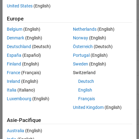
Modulation numérique
United States
(English)
Create transmitter
System object
for
sdrtx
Systèmes spécifiques à l’application
radio hardware
Europe
Résolution des problèmes dans
Capture RF signal data using SDR
Communications Toolbox Support Package
capture
Belgium
(English)
Netherlands
(English)
for Analog Devices ADALM-Pluto Radio
device
Denmark
(English)
Norway
(English)
Design custom filter for
Analog
designCustomFilter
Devices
AD936x RF chip
Deutschland
(Deutsch)
Österreich
(Deutsch)
Obtain radio information
España
(Español)
Portugal
(English)
info
Finland
(English)
Sweden
(English)
Download waveform to radio and
transmitRepeat
repeatedly transmit it over the air
France
(Français)
Switzerland
Ireland
(English)
Deutsch
Blocs
Italia
(Italiano)
English
Luxembourg
(English)
Français
Pluto
Receive data from
Analog Devices
ADALM-
Receiver
PLUTO radio
United Kingdom
(English)
Pluto
Transmit data to
Analog Devices
ADALM-
Transmitter
PLUTO radio
Asie-Pacifique
Australia
(English)
Objets