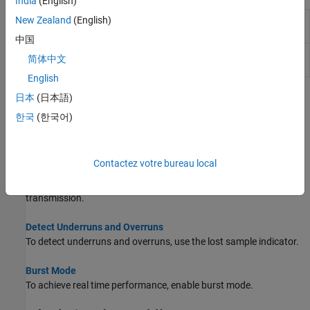
India
(English)
Receive data from
Analog Devices
New Zealand
(English)
comm.SDRRxPluto
ADALM-PLUTO radio
中国
Transmit data to
Analog Devices
ADALM-
comm.SDRTxPluto
简体中文
PLUTO radio
English
Rubriques
日本
(日本語)
한국
(한국어)
Channel I/O
Use ADALM-PLUTO radio channels to send and receive data.
Contactez votre bureau local
Repeated Waveform Transmitter
Use a transmitter System object™ for repeated signal
transmission.
Detect Underruns and Overruns
To detect underruns and overruns, use the lost sample indicator.
Burst Mode
To achieve real time performance, enable burst mode.