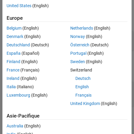
Version History
United States
(English)
Input Arguments
See Also
Europe
expand all
Belgium
(English)
Netherlands
(English)
—
Input RDD
Denmark
(English)
Norway
(English)
obj
object
RDD
Deutschland
(Deutsch)
Österreich
(Deutsch)
España
(Español)
Portugal
(English)
Output Arguments
Finland
(English)
Sweden
(English)
France
(Français)
Switzerland
expand all
Ireland
(English)
Deutsch
— Number of default reduce
Italia
(Italiano)
English
numPartitions
partitions in the input RDD
Luxembourg
(English)
Français
scalar value
United Kingdom
(English)
Asie-Pacifique
Examples
Australia
(English)
expand all