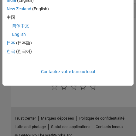
India
(English)
Get Default Reduce Partitions
New Zealand
(English)
中国
简体中文
Version History
English
Introduced in R2016b
日本
(日本語)
See Also
한국
(한국어)
|
|
getNumPartitions
map
parallelize
Contactez votre bureau local
How useful was this information?
Trust Center
Marques déposées
Politique de confidentialité
Lutte anti-piratage
Statut des applications
Contacts locaux
© 1994-2026 The MathWorks, Inc.