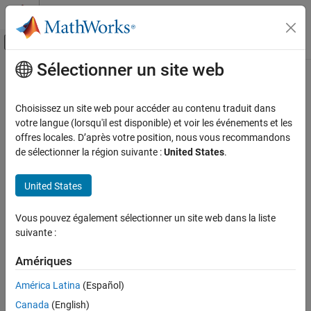
Passer au contenu
Centre d’aide MATLAB
Activer/désactiver l'affichage du menu d
Sélectionner un site web
Contenu principal
Accueil de la documentation
getDefaultReducePartitions
Application Deployment
Choisissez un site web pour accéder au contenu traduit dans
Class:
matlab.compiler.mlspark.RDD
votre langue (lorsqu'il est disponible) et voir les événements et les
MATLAB Compiler
Namespace:
matlab.compiler.mlspark
offres locales. D’après votre position, nous vous recommandons
Spark Applications
de sélectionner la région suivante :
United States
.
Deploy Tall Arrays to a Spark Enabled Hadoop
Get the number of default reduce partitions in an RDD
Cluster
United States
expand all in page
getDefaultReducePartitions
Syntax
Vous pouvez également sélectionner un site web dans la liste
ON THIS PAGE
suivante :
Syntax
numPartitions = getDefaultReducePartitions(obj)
Description
Amériques
Description
Input Arguments
América Latina
(Español)
Output Arguments
gets the
= getDefaultReducePartitions(
)
numPartitions
obj
Examples
Canada
(English)
number of default reduce partitions in
.
obj