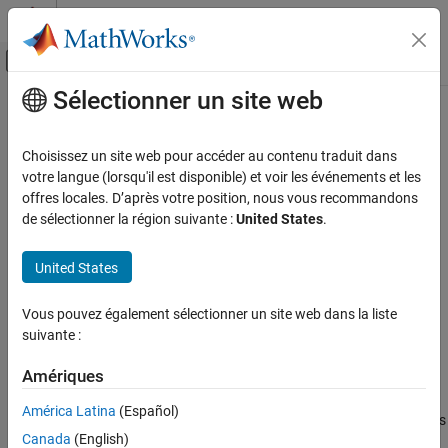
Passer au contenu
Centre d’aide MATLAB
Activer/désactiver l'affichage du menu d
Sélectionner un site web
Contenu principal
Accueil de la documentation
groupBy
Application Deployment
Choisissez un site web pour accéder au contenu traduit dans
Class:
matlab.compiler.mlspark.RDD
votre langue (lorsqu'il est disponible) et voir les événements et les
MATLAB Compiler
Namespace:
matlab.compiler.mlspark
offres locales. D’après votre position, nous vous recommandons
Spark Applications
de sélectionner la région suivante :
United States
.
Deploy Tall Arrays to a Spark Enabled Hadoop
Return an RDD of grouped items
Cluster
United States
expand all in page
groupBy
Syntax
Vous pouvez également sélectionner un site web dans la liste
ON THIS PAGE
suivante :
Syntax
result = groupBy(obj,func,numPartitions)
Description
Amériques
Description
Input Arguments
América Latina
(Español)
Output Arguments
groups the elements
= groupBy(
,
,
)
result
obj
func
numPartitions
Examples
Canada
(English)
of
according a user-specified criteria denoted by
.
obj
func