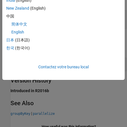
India
(English)
expand all
New Zealand
(English)
— RDD containing grouped elements
result
中国
object
RDD
简体中文
English
Examples
日本
(日本語)
한국
(한국어)
expand all
RDD of Grouped Items
Contactez votre bureau local
Version History
Introduced in R2016b
See Also
|
groupByKey
parallelize
How useful was this information?