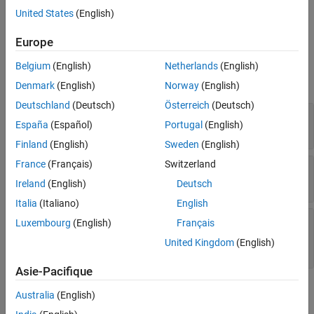
Version History
specifies the number of partitions to create in the
numPartitions
United States
(English)
resulting RDD.
See Also
Europe
Input Arguments
Belgium
(English)
Netherlands
(English)
expand all
Denmark
(English)
Norway
(English)
Deutschland
(Deutsch)
Österreich
(Deutsch)
—
Input RDD
obj
España
(Español)
Portugal
(English)
object
RDD
Finland
(English)
Sweden
(English)
France
(Français)
Switzerland
—
Function to group by
func
function handle
Ireland
(English)
Deutsch
Italia
(Italiano)
English
—
Number of partitions to
numPartitions
Luxembourg
(English)
Français
create
United Kingdom
(English)
scalar value
Asie-Pacifique
Output Arguments
Australia
(English)