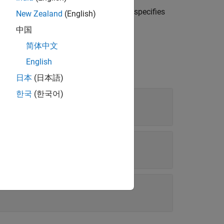
 join on
and
.
specifies
obj1
obj2
numPartitions
New Zealand
(English)
中国
简体中文
English
日本
(日本語)
한국
(한국어)