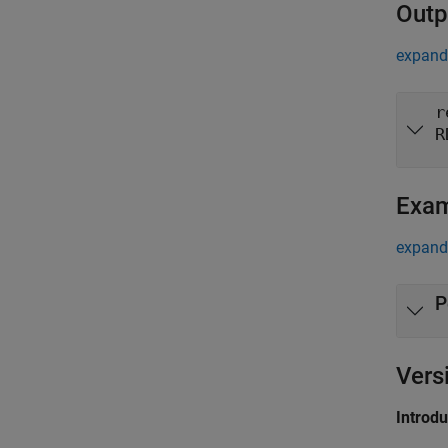
Outp
expand 
r
R
Exa
expand 
P
Vers
Introd