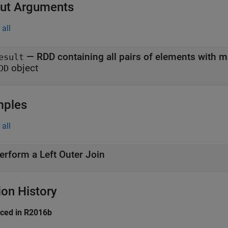
ut Arguments
all
— RDD containing all pairs of elements with m
esult
object
DD
mples
all
erform a Left Outer Join
ion History
uced in R2016b