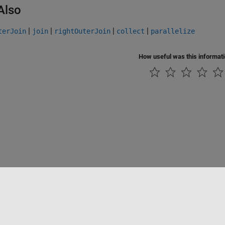
Also
|
|
|
|
terJoin
join
rightOuterJoin
collect
parallelize
How useful was this informat
ialité
Lutte anti-piratage
Statut des applications
Contacts locaux