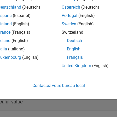
performs a left outer
 leftOuterJoin(
,
,
)
obj1
obj2
numPartitions
Deutschland
(Deutsch)
Österreich
(Deutsch)
ber of partitions to create in the resulting RDD.
España
(Español)
Portugal
(English)
inland
(English)
Sweden
(English)
t Arguments
rance
(Français)
Switzerland
all
reland
(English)
Deutsch
talia
(Italiano)
English
—
First input RDD to be joined
bj1
object
DD
Luxembourg
(English)
Français
United Kingdom
(English)
—
Second input RDD to be joined
bj2
object
DD
Contactez votre bureau local
—
Number of partitions to create
umPartitions
calar value