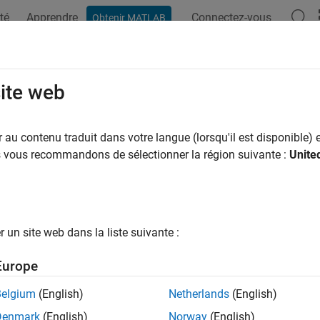
té
Apprendre
Connectez-vous
Obtenir MATLAB
ation
Examples
Functions
Apps
Videos
Answers
OuterJoin
site web
matlab.compiler.mlspark.RDD
au contenu traduit dans votre langue (lorsqu'il est disponible) e
pace:
matlab.compiler.mlspark
us vous recommandons de sélectionner la région suivante :
Unite
 a left outer join
all in page
un site web dans la liste suivante :
ax
Europe
 = leftOuterJoin(obj1,obj2,numPartitions)
Belgium
(English)
Netherlands
(English)
ription
Denmark
(English)
Norway
(English)