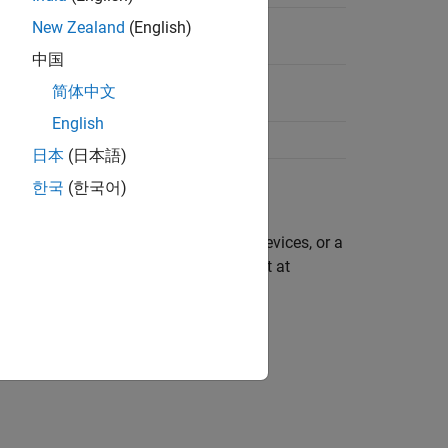
17a
Current
New Zealand
(English)
中国
14a
Current
简体中文
English
14a
Current
日本
(日本語)
한국
(한국어)
n extending toolbox support for your devices, or a
, contact MathWorks Technical Support at