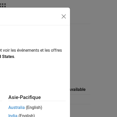
Answers
rdware
t voir les événements et les offres
d States
.
ardware.
iest Release
lable
Last Release Available
Asie-Pacifique
15b
Current
Australia
(English)
13a
Current
India
(English)