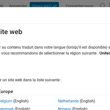
té
Apprendre
Connectez-vous
Obtenir MATLAB
ation
Examples
Functions
Blocks
Apps
Videos
 Acquisition Toolbox
Supported Ha
site web
 for third-party hardware
au contenu traduit dans votre langue (lorsqu'il est disponible) e
us vous recommandons de sélectionner la région suivante :
Unite
his release, Data Acquisition Toolbox™ supports the following h
Earl
un site web dans la liste suivante :
ort Package
Vendor
Avai
Europe
®
g Devices Hardware
Analog Devices
R20
Belgium
(English)
Netherlands
(English)
®
ent Analog Discovery
Digilent
R20
ware
Denmark
(English)
Norway
(English)