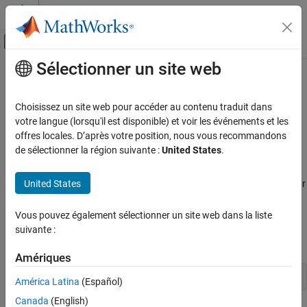
Passer au contenu
Centre d’aide MATLAB
Activer/désactiver l'affichage du menu d
Sélectionner un site web
Contenu principal
Accueil de la documentation
Get IP Address of
Xilinx
Zynq
Platform
FPGA, ASIC, and SoC Development
Choisissez un site web pour accéder au contenu traduit dans
votre langue (lorsqu'il est disponible) et voir les événements et les
Deep Learning HDL Toolbox
offres locales. D’après votre position, nous vous recommandons
®
®
Get the IP address of the
Xilinx
Zynq
platform through the
Deep Learning HDL Toolbox Supported
de sélectionner la région suivante :
United States
.
Hardware
®
®
MATLAB
Command Window or at the Linux
command line.
AMD FPGA and SoC Devices
United States
If you have multiple
Xilinx Zynq
platform boards connected to your
Setup and Configuration
host computer, disconnect the ones you are not using.
Get IP Address of Xilinx Zynq Platform
Vous pouvez également sélectionner un site web dans la liste
To get the
Xilinx Zynq
platform IP address using the MATLAB
suivante :
ON THIS PAGE
Command Window, enter:
See Also
Amériques
hTarget = dlhdl.Target(
'Xilinx'
,
'Interface'
,
'Ethernet'
América Latina
(Español)
Canada
(English)