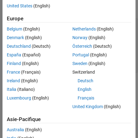
The hardware provides information about its IP address, user
United States
(English)
name, and SSH port. For example:
Europe
hTarget = 

Belgium
(English)
Netherlands
(English)
  Target with properties:

Denmark
(English)
Norway
(English)
       Vendor: 'Xilinx'

Deutschland
(Deutsch)
Österreich
(Deutsch)
    Interface: Ethernet

España
(Español)
Portugal
(English)
    IPAddress: '192.168.1.101'

     Username: 'root'

Finland
(English)
Sweden
(English)
         Port: 22
France
(Français)
Switzerland
Ireland
(English)
Deutsch
To get the Xilinx Zynq IP address by using command-line, see
Configure Command-Line Session for Xilinx Zynq Platform
.
Italia
(Italiano)
English
Luxembourg
(English)
Français
See Also
United Kingdom
(English)
Topics
Asie-Pacifique
Configure Command-Line Session for Xilinx Zynq Platform
Australia
(English)
Send PING Request to Xilinx Zynq Platform