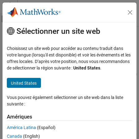
Passer au contenu
Centre d’aide MATLAB
Activer/désactiver l'affichage du menu d
Sélectionner un site web
Contenu principal
Accueil de la documentation
La traduction de cette page n'est pas à jour. Cliquez ici pour voir la
dernière version en anglais.
IA et statistiques
Choisissez un site web pour accéder au contenu traduit dans
votre langue (lorsqu'il est disponible) et voir les événements et les
Conduite autonome
Deep Learning Toolbox
offres locales. D’après votre position, nous vous recommandons
Applications
de sélectionner la région suivante :
United States
.
Traitement d'images et Computer Vision
Enrichir des workflows de Deep Learning avec des applications de
conduite autonome
Catégorie
United States
Appliquez le Deep Learning à des applications de conduite
Traitement d'images
autonome en utilisant Deep Learning Toolbox™ avec Automated
Vous pouvez également sélectionner un site web dans la liste
Computer Vision
Driving Toolbox™.
suivante :
Imagerie médicale
Applications
Traitement LiDAR
Amériques
Conduite autonome
Ground Truth
Label ground truth data for automated
América Latina
(Español)
Labeler
driving applications
Canada
(English)