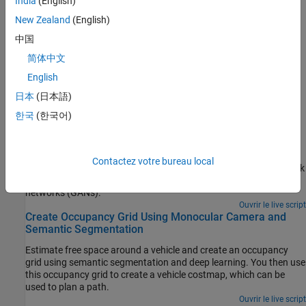
India
(English)
using generative adversarial networks (GANs).
New Zealand
(English)
Track Multiple Vehicles Using a Camera
(Automated Driving
中国
Toolbox)
简体中文
Detect and track multiple vehicles with a monocular camera
English
mounted in a vehicle.
日本
(日本語)
Sélection d՚exemples
한국
(한국어)
Train Deep Learning Semantic Segmentation Network
Using 3-D Simulation Data
Contactez votre bureau local
Use 3-D simulation data to train a semantic segmentation network
and fine-tune it to real-world data using generative adversarial
networks (GANs).
Ouvrir le live script
Create Occupancy Grid Using Monocular Camera and
Semantic Segmentation
Estimate free space around a vehicle and create an occupancy
grid using semantic segmentation and deep learning. You then use
this occupancy grid to create a vehicle costmap, which can be
used to plan a path.
Ouvrir le live script