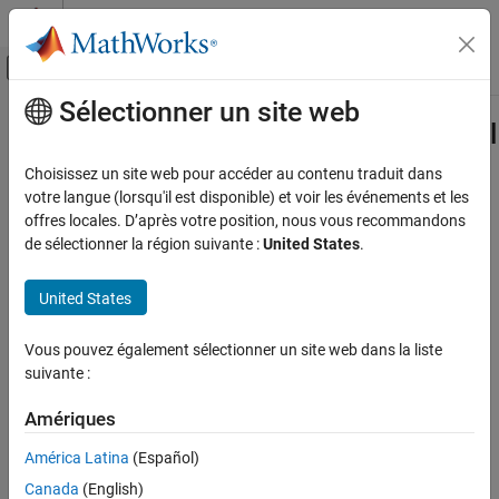
Passer au contenu
Centre d’aide MATLAB
Activer/désactiver l'affichage du menu d
Sélectionner un site web
Contenu principal
Accueil de la documentation
Generate Code and Deploy the Model
to the Hardware
Code Generation
Choisissez un site web pour accéder au contenu traduit dans
votre langue (lorsqu'il est disponible) et voir les événements et les
Embedded Coder
offres locales. D’après votre position, nous vous recommandons
Deployment, Integration, and Supported
de sélectionner la région suivante :
United States
.
Hardware
Step 7 of 7 in
Create a Digital Write Block
Embedded Coder Supported Hardware
United States
5
BeagleBone Black
6
Device Driver Blocks
Vous pouvez également sélectionner un site web dans la liste
7
suivante :
Generate Code and Deploy the Model to the
Hardware
Amériques
ON THIS PAGE
®
In the Simulink
Editor from the
Simulation
tab, select
See Also
Prepare
>
Model Settings
.
América Latina
(Español)
Canada
(English)