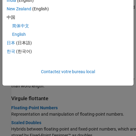
India
(English)
Quantization
A weighted sum of bits represents the quantization of a real-world
New Zealand
(English)
value.
中国
Fixed-Point Numbers in Simulink
简体中文
®
Fixed-point data type and scaling notation used in Simulink
.
English
numerictype of Fixed-Point Objects
日本
(日本語)
Fields and settings for the
object.
numerictype
한국
(한국어)
Fixed-Point Versus Built-in Integer Types
Differences between fixed-point data types and built-in integer
®
data types in MATLAB
.
Contactez votre bureau local
Fraction Lengths and Fixed-Point Numbers
Definitions for negative fraction length and fraction length greater
than word length.
Virgule flottante
Floating-Point Numbers
Representation and manipulation of floating-point numbers.
Scaled Doubles
Hybrids between floating-point and fixed-point numbers, which are
stored by Fixed-Point Designer™ as doubles.