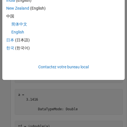
India
(English)
          DataTypeMode: Fixed-point: binary point scali
            Signedness: Signed

New Zealand
(English)
            WordLength: 16

中国
简体中文
English
tf = isdouble(a)
日本
(日本語)
한국
(한국어)
tf = 
logical
   0

Contactez votre bureau local
a = fi(pi,
'DataType'
,
'double'
)
a = 

    3.1416

tf = isdouble(a)