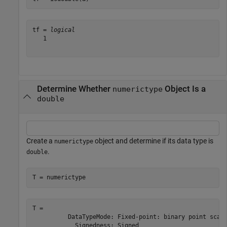
tf = 
logical
   1

Determine Whether
Object Is a
numerictype
double
Create a
object and determine if its data type is
numerictype
.
double
T = numerictype
T = 

          DataTypeMode: Fixed-point: binary point scali
            Signedness: Signed
