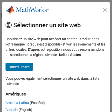
Passer au contenu
Centre d’aide MATLAB
Activer/désactiver l'affichage du menu d
Sélectionner un site web
Contenu principal
Accueil de la documentation
isdouble
Génération de code
Choisissez un site web pour accéder au contenu traduit dans
Développement FPGA, ASIC et SoC
Determine whether input is double-precision data type
votre langue (lorsqu'il est disponible) et voir les événements et les
offres locales. D’après votre position, nous vous recommandons
Fixed-Point Designer
collapse all in page
de sélectionner la région suivante :
United States
.
Data Types Exploration
Syntax
Fixed-Point Specification
United States
tf = isdouble(a)
Fixed-Point Specification in MATLAB
tf = isdouble(T)
Functions for Programming and Data Types
Vous pouvez également sélectionner un site web dans la liste
Description
suivante :
isdouble
returns
(
) when the
property of
tf = isdouble(
)
1
true
DataType
a
Amériques
ON THIS PAGE
object
is double. Otherwise, it returns
(
).
fi
a
0
false
Syntax
América Latina
(Español)
example
Description
Canada
(English)
Examples