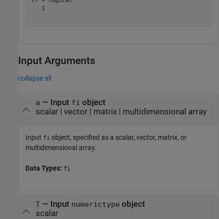
tf = 
logical
   1

Input Arguments
collapse all
—
Input
object
a
fi
scalar
|
vector
|
matrix
|
multidimensional array
Input
object, specified as a scalar, vector, matrix, or
fi
multidimensional array.
Data Types:
fi
—
Input
object
T
numerictype
scalar