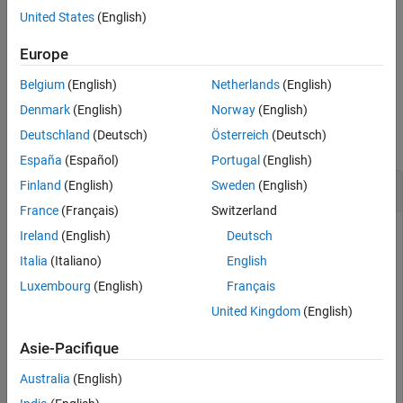
returns
(
) when the
property of
tf = isdouble(
)
1
true
DataType
T
United States
(English)
Input Arguments
object
is
. Otherwise, it returns
(
).
numerictype
T
double
0
false
Version History
Europe
See Also
example
Belgium
(English)
Netherlands
(English)
Examples
Denmark
(English)
Norway
(English)
Deutschland
(Deutsch)
Österreich
(Deutsch)
collapse all
España
(Español)
Portugal
(English)
Determine Whether
Object Is a
Finland
(English)
Sweden
(English)
fi
double
France
(Français)
Switzerland
Ireland
(English)
Deutsch
Create a
object and determine if its data type is
.
Italia
(Italiano)
English
fi
double
Luxembourg
(English)
Français
a = fi(pi)
United Kingdom
(English)
Asie-Pacifique
a = 

    3.1416

Australia
(English)