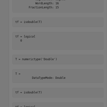
            WordLength: 16

tf = isdouble(T)
tf = 
logical
   0

T = numerictype(
'Double'
)
T = 

tf = isdouble(T)