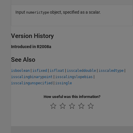
Input
object, specified as a scalar.
numerictype
Version History
Introduced in R2008a
See Also
|
|
|
|
|
isboolean
isfixed
isfloat
isscaleddouble
isscaledtype
|
|
isscalingbinarypoint
isscalingslopebias
|
isscalingunspecified
issingle
How useful was this information?