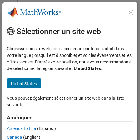
Passer au contenu
Centre d’aide MATLAB
Activer/désactiver l'affichage du menu d
Sélectionner un site web
Contenu principal
Accueil de la documentation
clearPlotterData
Radar
Choisissez un site web pour accéder au contenu traduit dans
Robotics and Autonomous Systems
Clear plotter data from theater plot
votre langue (lorsqu'il est disponible) et voir les événements et les
offres locales. D’après votre position, nous vous recommandons
Sensor Fusion and Tracking Toolbox
collapse all in page
de sélectionner la région suivante :
United States
.
Visualization and Analytics
Syntax
United States
clearPlotterData
clearPlotterData(tp)
Description
ON THIS PAGE
Vous pouvez également sélectionner un site web dans la liste
Syntax
suivante :
clears data shown in the plot from all the
clearPlotterData(
)
tp
Description
plotters used in the theater plot,
. Legend entries and coverage
tp
Examples
Amériques
areas are not cleared from the plot.
Input Arguments
América Latina
(Español)
example
Version History
Canada
(English)
See Also