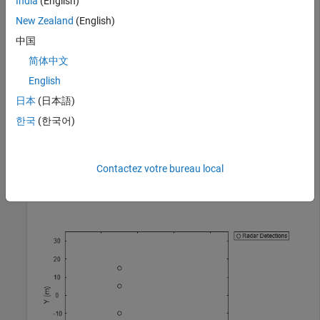
India
(English)
New Zealand
(English)
中国
简体中文
Use
to locate the plotter by its display name.
findPlotter
English
日本
(日本語)
radarPlotter = findPlotter(tp,
'DisplayName'
,
'Radar Det
한국
(한국어)
Plot three detections.
Contactez votre bureau local
plotDetection(radarPlotter, [30, 5, 1; 30, -10, 2; 30,