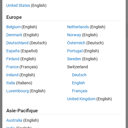
Examples
United States
(English)
collapse all
Europe
Belgium
(English)
Netherlands
(English)
Clear Plotter Data from Theater Plot
Denmark
(English)
Norway
(English)
Deutschland
(Deutsch)
Österreich
(Deutsch)
España
(Español)
Portugal
(English)
Create a theater plot and a detection plotter.
Finland
(English)
Sweden
(English)
France
(Français)
Switzerland
tp = theaterPlot(
'XLim'
,[0, 90],
'YLim'
,[-35, 35],
'ZLim
detectionPlotter(tp,
'DisplayName'
,
'Radar Detections'
);
Ireland
(English)
Deutsch
Italia
(Italiano)
English
Luxembourg
(English)
Français
United Kingdom
(English)
Asie-Pacifique
Australia
(English)