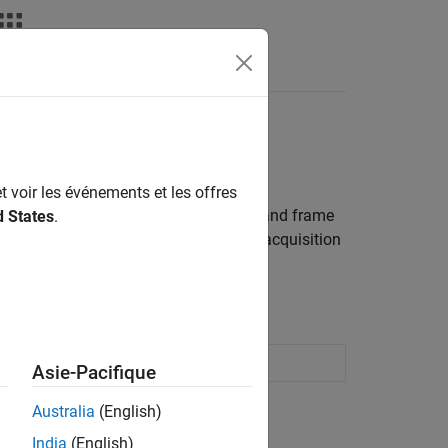
Answers
t voir les événements et les offres
treams from devices such as cameras and frame
d States
.
so lets you configure and preview the acquisition
 acquisition device
Asie-Pacifique
Australia
(English)
India
(English)