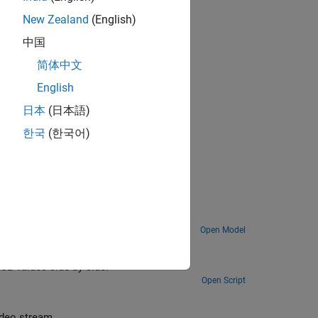
New Zealand
(English)
中国
简体中文
Coder™
.
English
日本
(日本語)
한국
(한국어)
Open Model
GB values side by side.
Open Script
ideo stream.