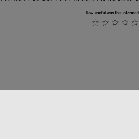
How useful was this informat
ialité
Lutte anti-piratage
Statut des applications
Contacts locaux