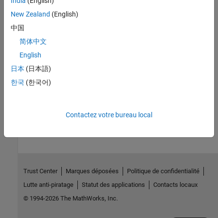
India
(English)
R2024b)
New Zealand
(English)
Query Points in Area of Interest
中国
Determine if point shapes are within an area of interest.
(Since
简体中文
R2024b)
English
Related Information
日本
(日本語)
Vector Data
한국
(한국어)
How useful was this information?
Contactez votre bureau local
Trust Center
Marques déposées
Politique de confidentialité
Lutte anti-piratage
Statut des applications
Contacts locaux
© 1994-2026 The MathWorks, Inc.