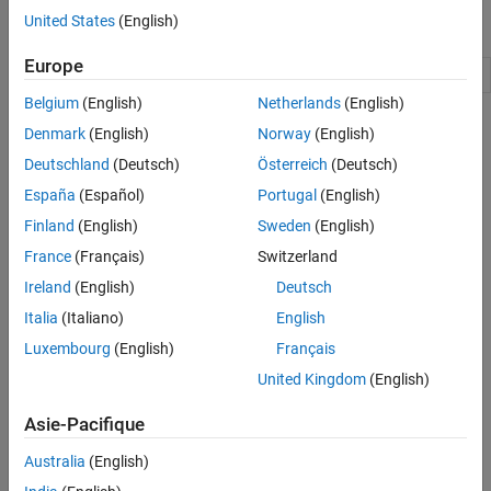
United States
(English)
Classes
Europe
Parameterized generic type definitions
NET.GenericClass
Belgium
(English)
Netherlands
(English)
Rubriques
Denmark
(English)
Norway
(English)
Deutschland
(Deutsch)
Österreich
(Deutsch)
.NET Generic Classes
Generics are classes and methods with type parameters.
España
(Español)
Portugal
(English)
Finland
(English)
Sweden
(English)
Call .NET Generic Methods
France
(Français)
Switzerland
Generic methods let you use various data types while maintaining
type safety.
Ireland
(English)
Deutsch
Italia
(Italiano)
English
Display .NET Generic Methods Using Reflection
Luxembourg
(English)
Français
function example.
showGenericMethods
United Kingdom
(English)
How useful was this information?
Asie-Pacifique
Australia
(English)