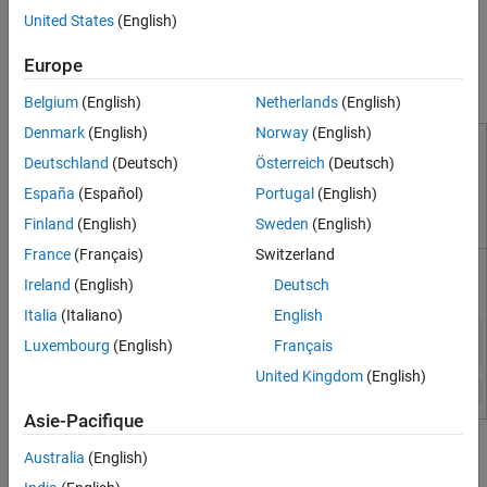
function inputs.
United States
(English)
Europe
To view and interact with the controls in the sample
documentation, open this example in MATLAB®.
Belgium
(English)
Netherlands
(English)
Denmark
(English)
Norway
(English)
Deutschland
(Deutsch)
Österreich
(Deutsch)
España
(Español)
Portugal
(English)
Finland
(English)
Sweden
(English)
France
(Français)
Switzerland
Ireland
(English)
Deutsch
Italia
(Italiano)
English
Luxembourg
(English)
Français
United Kingdom
(English)
Asie-Pacifique
See Also
Australia
(English)