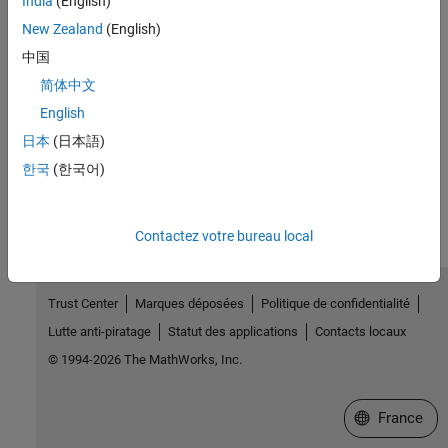
India
(English)
Topics
New Zealand
(English)
Create Live Scripts in the Live Editor
中国
Add Help for Live Functions
简体中文
Display Custom Documentation
English
MATLAB
Live Script Gallery
日本
(日本語)
How useful was this information?
한국
(한국어)
Contactez votre bureau local
Trust Center
Marques déposées
Politique de confidentialité
Lutte anti-piratage
Statut des applications
Contacts locaux
© 1994-2026 The MathWorks, Inc.
Sélectionner 
France