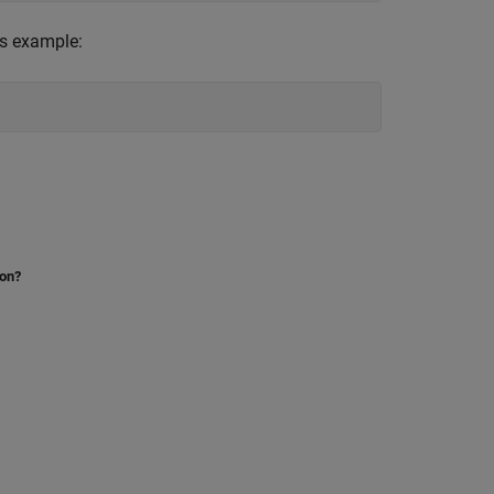
us example:
ion?