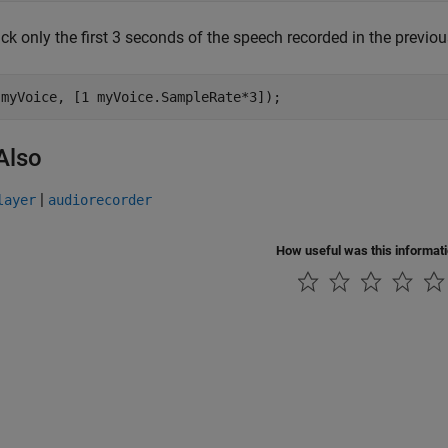
ck only the first 3 seconds of the speech recorded in the previo
(myVoice, [1 myVoice.SampleRate*3]);
Also
|
layer
audiorecorder
How useful was this informat