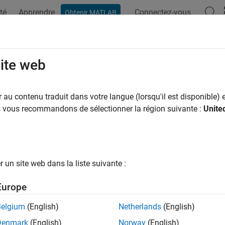
té
Apprendre
Connectez-vous
Obtenir MATLAB
ation
Exemples
Fonctions
Applications
Videos
A
site web
udio from
object
au contenu traduit dans votre langue (lorsqu'il est disponible) e
audiorecorder
us vous recommandons de sélectionner la région suivante :
Unite
ax
 play(
)
recObj
 play(
,
)
recObj
start
un site web dans la liste suivante :
 play(
, [
])
recObj
start
stop
Europe
ription
Belgium
(English)
Netherlands
(English)
plays the audio associated with
o
 play(
)
audiorecorder
recObj
Denmark
(English)
Norway
(English)
object.