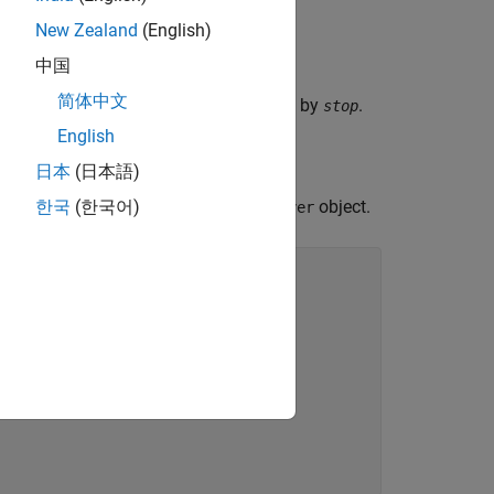
New Zealand
(English)
y
to the end.
start
中国
简体中文
cated by
to the sample indicated by
.
start
stop
English
日本
(日本語)
isplay the properties of the
object.
한국
(한국어)
audioplayer