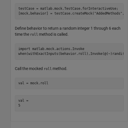
testCase = matlab.mock.TestCase.forInteractiveUse;

[mock,behavior] = testCase.createMock(
"AddedMethods"
,
"
Define behavior to return a random integer 1 through 6 each
time the
method is called.
roll
import 
matlab.mock.actions.Invoke
when(withExactInputs(behavior.roll),Invoke(@(~)randi(6
Call the mocked
method.
roll
val = mock.roll
val = 
