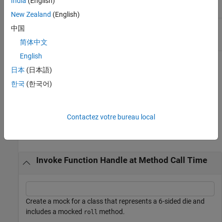
India
(English)
repeat
Repeat invoking function handle
New Zealand
(English)
then
Action for mock object interaction or
中国
action subsequent to invoking
简体中文
function handle
English
Copy Semantics
日本
(日本語)
한국
(한국어)
Value. To learn how value classes affect copy operations, see
Copying Objects
.
Examples
Contactez votre bureau local
collapse all
Invoke Function Handle at Method Call Time
Create a mock for a class that represents a 6-sided die and
includes a mocked
method.
roll