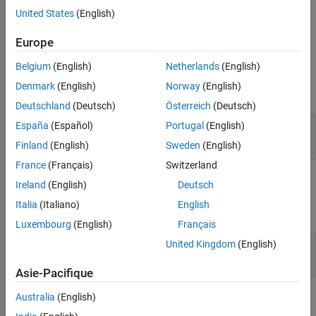
Version History
United States
(English)
See Also
invokes the function specified by
when a
action = invoke(
)
fh
fh
method is called.
Europe
Belgium
(English)
Netherlands
(English)
Input Arguments
Denmark
(English)
Norway
(English)
expand all
Deutschland
(Deutsch)
Österreich
(Deutsch)
—
Function to invoke
España
(Español)
Portugal
(English)
fh
function handle
Finland
(English)
Sweden
(English)
France
(Français)
Switzerland
Properties
Ireland
(English)
Deutsch
Italia
(Italiano)
English
expand all
Luxembourg
(English)
Français
—
Function to invoke
Function
United Kingdom
(English)
function handle
Asie-Pacifique
Australia
(English)
Methods