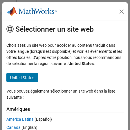
Passer au contenu
Centre d’aide MATLAB
Activer/désactiver l'affichage du menu d
Sélectionner un site web
Contenu principal
Accueil de la documentation
matlab.mock.actions.Invoke Class
MATLAB
Choisissez un site web pour accéder au contenu traduit dans
Software Development
Namespace:
matlab.mock.actions
votre langue (lorsqu'il est disponible) et voir les événements et les
Testing Frameworks
offres locales. D’après votre position, nous vous recommandons
Invoke function handle when method is called
de sélectionner la région suivante :
United States
.
Mock Dependencies in Tests
expand all in page
matlab.mock.actions.Invoke Class
United States
Description
ON THIS PAGE
Description
Vous pouvez également sélectionner un site web dans la liste
To specify that the framework invokes a function handle to
suivante :
Construction
determine outputs when a mock object method is called, use the
Properties
class. This action differs from the
action,
Invoke
AssignOutputs
Amériques
which returns values that are defined when you create the
Methods
instance.
AssignOutputs
Copy Semantics
América Latina
(Español)
Examples
Canada
(English)
Construction