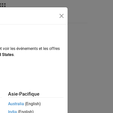
nswers
t voir les événements et les offres
d States
.
Asie-Pacifique
eir corresponding events.
Australia
(English)
India
(English)