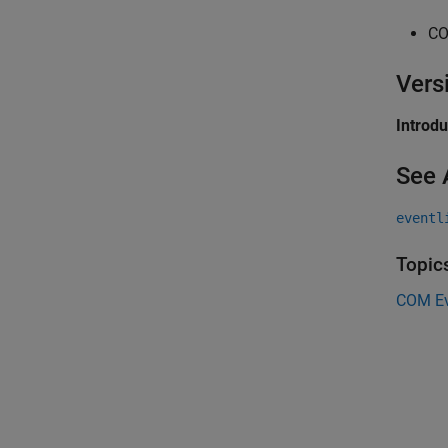
CO
Vers
Introd
See 
eventl
Topic
COM Ev