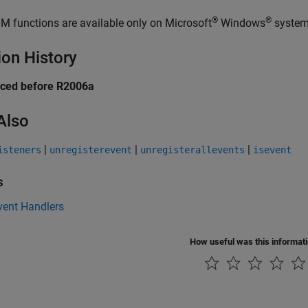
®
®
M functions are available only on Microsoft
Windows
system
ion History
uced before R2006a
Also
|
|
|
isteners
unregisterevent
unregisterallevents
isevent
s
ent Handlers
How useful was this informat