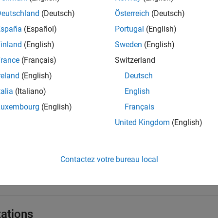
e all
Deutschland
(Deutsch)
Österreich
(Deutsch)
España
(Español)
Portugal
(English)
—
COM object
inland
(English)
Sweden
(English)
unction handle
rance
(Français)
Switzerland
reland
(English)
Deutsch
object, specified as a function handle.
talia
(Italiano)
English
Luxembourg
(English)
Français
—
Function to call when event occurs
venthandler
United Kingdom
(English)
tring
|
character vector
|
function handle
ion to call when an event occurs, specified as a string or a cha
Contactez votre bureau local
e that maps to that function. Strings and character vectors are 
tations