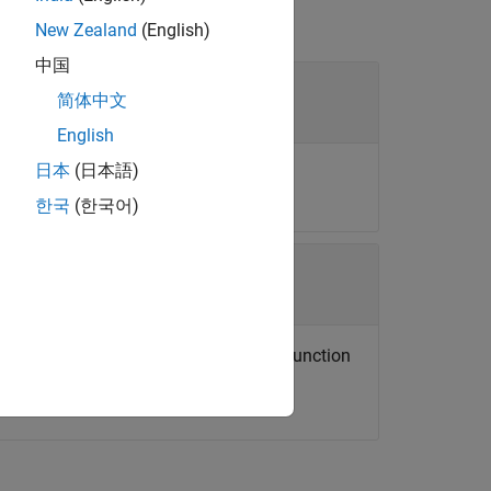
New Zealand
(English)
中国
简体中文
English
日本
(日本語)
한국
(한국어)
racter vector naming the function or a function
not case-sensitive.