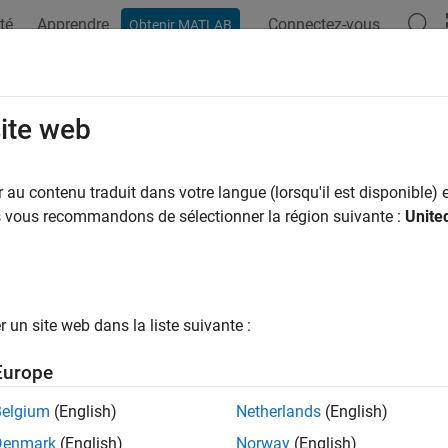
té
Apprendre
Connectez-vous
Obtenir MATLAB
ation
Exemples
Fonctions
Applications
Videos
A
sterevent
site web
te event handler for COM object event at run time
au contenu traduit dans votre langue (lorsqu'il est disponible) e
us vous recommandons de sélectionner la région suivante :
Unite
e all in page
ax
erevent(c,eventhandler)
un site web dans la liste suivante :
ription
Europe
registers event handler routines with th
erevent(
,
)
c
eventhandler
Belgium
(English)
Netherlands
(English)
t Arguments
Denmark
(English)
Norway
(English)