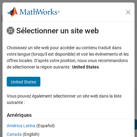
Passer au contenu
Centre d’aide MATLAB
Activer/désactiver l'affichage du menu d
Sélectionner un site web
Contenu principal
Voir par:
Catégorie
MATLAB Notes de version
Liste de produits
Choisissez un site web pour accéder au contenu traduit dans
Rapports de bugs
|
expand all in page
votre langue (lorsqu'il est disponible) et voir les événements et les
Using MATLAB
offres locales. D’après votre position, nous vous recommandons
Correctifs de bugs
MATLAB
de sélectionner la région suivante :
United States
.
MATLAB Copilot
|
Portée de la version :
à
United States
Using Simulink
Simulink
Version de début
Version de fin
Vous pouvez également sélectionner un site web dans la liste
Incompatibilités
Points forts
to
Simulink Copilot
suivante :
Trier par :
Physical Modeling
Amériques
Event-Based Modeling
Filtre de texte: MATLAB Notes de version
Real-Time Simulation and Testing
Se
América Latina
(Español)
How useful was this information?
Canada
(English)
Workflows