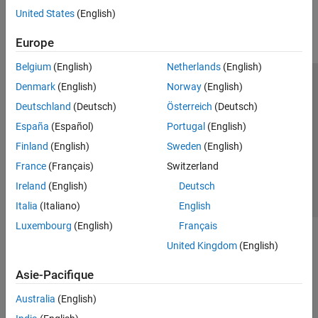
United States
(English)
Parallel Computing
Reporting and Database Access
Europe
Systems Engineering
Code Generation
Belgium
(English)
Netherlands
(English)
Application Deployment
Denmark
(English)
Norway
(English)
Trust Center
Marques déposées
Politique de confidentialité
Verification, Validation, and Test
Deutschland
(Deutsch)
Österreich
(Deutsch)
Lutte anti-piratage
Statut des applications
Contacts locaux
Cloud Capabilities
España
(Español)
Portugal
(English)
© 1994-2026 The MathWorks, Inc.
Teaching and Learning
Finland
(English)
Sweden
(English)
Applications
France
(Français)
Switzerland
Sélectionner 
France
AI and Statistics
Ireland
(English)
Deutsch
Mathematics and Optimization
Italia
(Italiano)
English
Signal Processing
Luxembourg
(English)
Français
Image Processing and Computer Vision
United Kingdom
(English)
Control Systems
Test and Measurement
Asie-Pacifique
RF and Mixed Signal
Australia
(English)
Wireless Communications