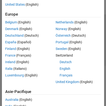
United States
(English)
Parallel Computing
Reporting and Database Access
Europe
Systems Engineering
Code Generation
Belgium
(English)
Netherlands
(English)
Trust Center
Marques déposées
Politique de confidentialité
Application Deployment
Denmark
(English)
Norway
(English)
Lutte anti-piratage
Statut des applications
Contacts locaux
Verification, Validation, and Test
Deutschland
(Deutsch)
Österreich
(Deutsch)
© 1994-2026 The MathWorks, Inc.
Cloud Capabilities
España
(Español)
Portugal
(English)
Teaching and Learning
Finland
(English)
Sweden
(English)
Sélectionner 
France
Applications
France
(Français)
Switzerland
AI and Statistics
Ireland
(English)
Deutsch
Mathematics and Optimization
Italia
(Italiano)
English
Signal Processing
Luxembourg
(English)
Français
Image Processing and Computer Vision
United Kingdom
(English)
Control Systems
Test and Measurement
Asie-Pacifique
RF and Mixed Signal
Australia
(English)
Wireless Communications