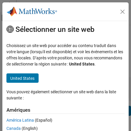
Passer au contenu
Centre d’aide MATLAB
Activer/désactiver l'affichage du menu d
Sélectionner un site web
Contenu principal
Voir par:
Catégorie
RF Blockset Release Notes
Liste de produits
Choisissez un site web pour accéder au contenu traduit dans
Bug Reports
|
Bug Fixes
expand all in page
votre langue (lorsqu'il est disponible) et voir les événements et les
Using MATLAB
offres locales. D’après votre position, nous vous recommandons
MATLAB
de sélectionner la région suivante :
United States
.
|
Release Range:
to
MATLAB Copilot
United States
Starting Release
Ending Release
Using Simulink
Incompatibilities
Highlights
to
Simulink
Sort by:
Vous pouvez également sélectionner un site web dans la liste
Simulink Copilot
suivante :
Physical Modeling
Text Filter: RF Blockset Release Notes
Amériques
Event-Based Modeling
Se
Real-Time Simulation and Testing
How useful was this information?
América Latina
(Español)
Canada
(English)
Workflows