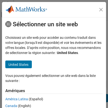
Passer au contenu
Centre d’aide MATLAB
Activer/désactiver l'affichage du menu d
Sélectionner un site web
Contenu principal
Voir par:
Catégorie
MATLAB Notes de version
Liste de produits
Choisissez un site web pour accéder au contenu traduit dans
Rapports de bugs
|
expand all in page
votre langue (lorsqu'il est disponible) et voir les événements et les
Using MATLAB
offres locales. D’après votre position, nous vous recommandons
Correctifs de bugs
MATLAB
de sélectionner la région suivante :
United States
.
MATLAB Copilot
|
Portée de la version :
à
United States
Using Simulink
Simulink
Version de début
Version de fin
Vous pouvez également sélectionner un site web dans la liste
Incompatibilités
Points forts
to
Simulink Copilot
suivante :
Trier par :
Physical Modeling
Amériques
Event-Based Modeling
Filtre de texte: MATLAB Notes de version
Real-Time Simulation and Testing
Se
América Latina
(Español)
How useful was this information?
Canada
(English)
Workflows