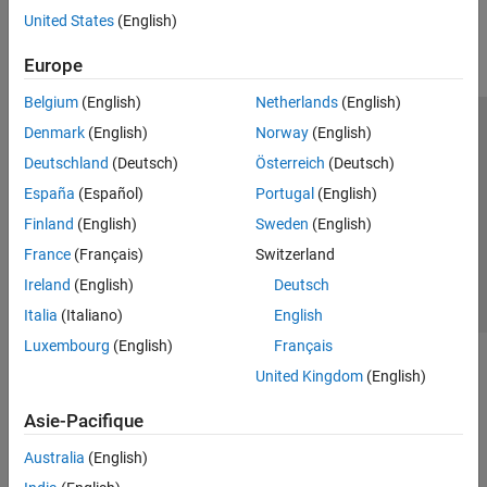
United States
(English)
Parallel Computing
Reporting and Database Access
Europe
Systems Engineering
Code Generation
Belgium
(English)
Netherlands
(English)
Application Deployment
Denmark
(English)
Norway
(English)
Trust Center
Marques déposées
Politique de confidentialité
Verification, Validation, and Test
Deutschland
(Deutsch)
Österreich
(Deutsch)
Lutte anti-piratage
Statut des applications
Contacts locaux
Cloud Capabilities
España
(Español)
Portugal
(English)
© 1994-2026 The MathWorks, Inc.
Teaching and Learning
Finland
(English)
Sweden
(English)
Applications
France
(Français)
Switzerland
Sélectionner 
France
AI and Statistics
Ireland
(English)
Deutsch
Mathematics and Optimization
Italia
(Italiano)
English
Signal Processing
Luxembourg
(English)
Français
Image Processing and Computer Vision
United Kingdom
(English)
Control Systems
Test and Measurement
Asie-Pacifique
RF and Mixed Signal
Australia
(English)
Wireless Communications