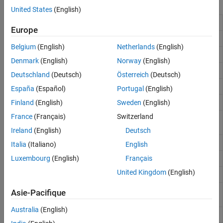
Fonctions
United States
(English)
Intersection of two sets of data
intersect
Europe
Find set members of data
ismember
Belgium
(English)
Netherlands
(English)
Difference of two sets of data
setdiff
Denmark
(English)
Norway
(English)
Exclusive OR of two sets of data
setxor
Deutschland
(Deutsch)
Österreich
(Deutsch)
Union of two sets of data
union
España
(Español)
Portugal
(English)
Unique values
Finland
(English)
Sweden
(English)
unique
France
(Français)
Switzerland
Determine if all values are unique
(depuis
allunique
R2025a)
Ireland
(English)
Deutsch
Number of unique values
(depuis R2025a)
numunique
Italia
(Italiano)
English
Find set members of data within tolerance
Luxembourg
(English)
Français
ismembertol
United Kingdom
(English)
Unique values within tolerance
uniquetol
Combine two tables or timetables by rows
join
Asie-Pacifique
using key variables
Australia
(English)
Inner join between two tables or timetables
innerjoin