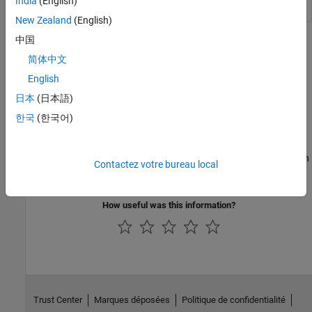
India
(English)
Outer join between two tables or timetables
outerjoin
New Zealand
(English)
中国
Rubriques
简体中文
Average Similar Data Points Using a Tolerance
English
This example shows how to average a group of points that are
日本
(日本語)
within tolerance. This approach produces a reduced data set that
still holds the general shape of the original data.
한국
(한국어)
Group Scattered Data Using a Tolerance
This example shows how to group scattered data points based on
Contactez votre bureau local
their proximity to points of interest.
How useful was this information?
Trust Center
Marques déposées
Politique de confidentialité