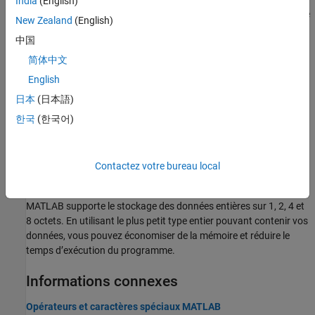
India
(English)
tailles de dimension des entrées sont les mêmes ou si l’une d’entre
New Zealand
(English)
elles est 1.
中国
Operator Precedence
简体中文
Precedence rules determine the order in which MATLAB evaluates
English
an expression.
日本
(日本語)
Floating-Point Numbers
한국
(한국어)
MATLAB represents floating-point numbers in either double-
precision or single-precision format. The default is double
precision.
Contactez votre bureau local
Nombres entiers
MATLAB supporte le stockage des données entières sur 1, 2, 4 et
8 octets. En utilisant le plus petit type entier pouvant contenir vos
données, vous pouvez économiser de la mémoire et réduire le
temps d’exécution du programme.
Informations connexes
Opérateurs et caractères spéciaux MATLAB