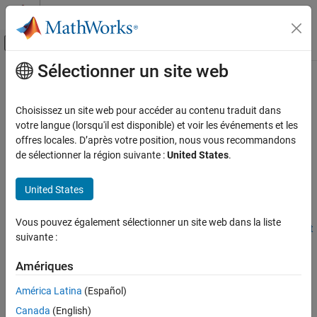
Passer au contenu
Centre d’aide MATLAB
Activer/désactiver l'affichage du menu d
Sélectionner un site web
Contenu principal
Accueil de la documentation
Opérations arithmétiques
MATLAB
Choisissez un site web pour accéder au contenu traduit dans
Bases du langage
Addition, soustraction, multiplication, division, puissance, arrondi
votre langue (lorsqu'il est disponible) et voir les événements et les
Opérateurs et opérations élémentaires
Les fonctions arithmétiques comprennent des opérateurs
offres locales. D’après votre position, nous vous recommandons
permettant des opérations simples comme l’addition et la
de sélectionner la région suivante :
United States
.
Catégorie
multiplication ainsi que des fonctions destinées à des calculs
Opérations arithmétiques
courants comme la somme, la somme glissante, les opérations
United States
Opérations relationnelles
modulo et l’arrondi.
Opérations logiques (booléennes)
Vous pouvez également sélectionner un site web dans la liste
Pour plus d’informations, consultez
Opérations sur les matrices et
Opérations sur des ensembles
suivante :
les tableaux
.
Opérations bit par bit
Caractères spéciaux
Amériques
Fonctions
América Latina
(Español)
développer tout
Canada
(English)