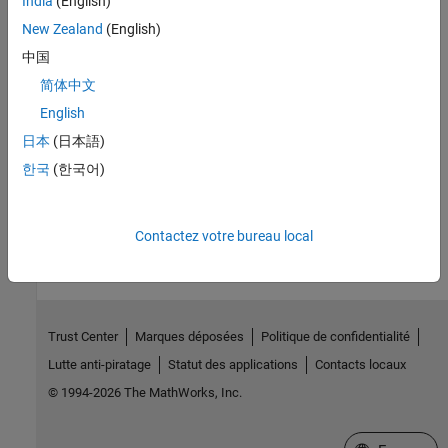
India
(English)
d’apprentissage (LMS) avec LTI
New Zealand
(English)
Utiliser du contenu dans une formation LMS
Ajouter des éléments d’évaluation et surveiller la progression des
中国
étudiants dans une formation LMS
简体中文
English
Informations connexes
日本
(日本語)
Créer des formations et des éléments d’évaluation
한국
(한국어)
How useful was this information?
Contactez votre bureau local
Trust Center
Marques déposées
Politique de confidentialité
Lutte anti-piratage
Statut des applications
Contacts locaux
© 1994-2026 The MathWorks, Inc.