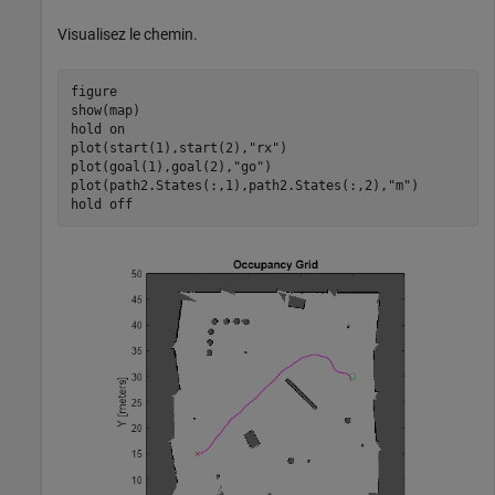
Visualisez le chemin.
figure

show(map)

hold 
on
plot(start(1),start(2),
"rx"
)

plot(goal(1),goal(2),
"go"
)

plot(path2.States(:,1),path2.States(:,2),
"m"
)

hold 
off