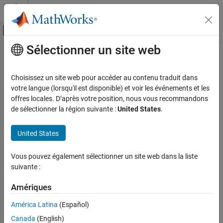
Passer au contenu
Centre d’aide MATLAB
Activer/désactiver l'affichage du menu d
Sélectionner un site web
Contenu principal
Accueil de la documentation
Cette page a été traduite par traduction automatique. Cliquez ici
pour voir la dernière version en anglais.
Robotique et systèmes autonomes
Choisissez un site web pour accéder au contenu traduit dans
votre langue (lorsqu'il est disponible) et voir les événements et les
pathDuration
Navigation Toolbox
offres locales. D’après votre position, nous vous recommandons
Planification de mouvement
de sélectionner la région suivante :
United States
.
Durée totale écoulée du chemin de contrôle
pathDuration
Depuis R2021b
United States
SUR CETTE PAGE
réduire tous les éléments de la page
Syntaxe
Syntaxe
Vous pouvez également sélectionner un site web dans la liste
Description
suivante :
totalTime = pathDuration(pathObj)
Exemples
Description
Arguments en entrée
Amériques
Arguments de sortie
renvoie la durée totale
= pathDuration(
)
totalTime
pathObj
América Latina
(Español)
écoulée du chemin de contrôle.
Historique des versions
Canada
(English)
Voir aussi