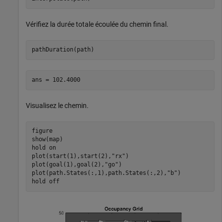
Vérifiez la durée totale écoulée du chemin final.
pathDuration(path)
Visualisez le chemin.
figure

show(map)

hold 
on
plot(start(1),start(2),
"rx"
)

plot(goal(1),goal(2),
"go"
)

plot(path.States(:,1),path.States(:,2),
"b"
)

hold 
off