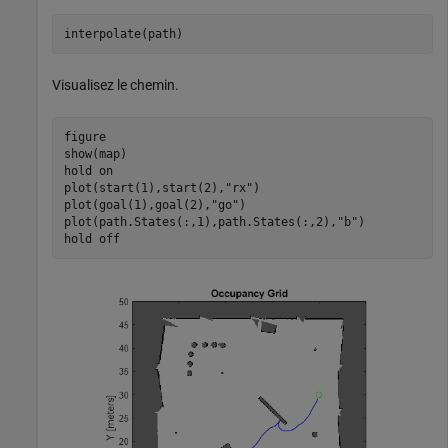
interpolate(path)
Visualisez le chemin.
figure

show(map)

hold 
on
plot(start(1),start(2),
"rx"
)

plot(goal(1),goal(2),
"go"
)

plot(path.States(:,1),path.States(:,2),
"b"
)

hold 
off