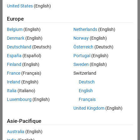
exemple
United States
(English)
Exemples
Europe
réduire tout
Belgium
(English)
Netherlands
(English)
Denmark
(English)
Norway
(English)
Combinez deux chemins kinodynamiques avec
Deutschland
(Deutsch)
Österreich
(Deutsch)
des commandes pour robot mobile
España
(Español)
Portugal
(English)
Finland
(English)
Sweden
(English)
France
(Français)
Switzerland
Définir les paramètres d'état et de propagateur d'état
Ireland
(English)
Deutsch
Chargez une matrice de carte ternaire et créez un objet
Italia
(Italiano)
English
.
occupancyMap
Luxembourg
(English)
Français
United Kingdom
(English)
load(
"exampleMaps"
,
"ternaryMap"
)

map = occupancyMap(ternaryMap,10);
Asie-Pacifique
Australia
(English)
Créez un propagateur d'état pour un modèle cinématique de