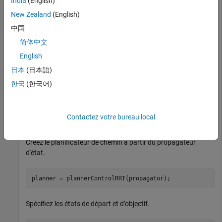
vélo à l'aide de la carte.
India
(English)
New Zealand
(English)
propagator = mobileRobotPropagator(Environment=map);
中国
简体中文
Définissez les limites d'état sur l'espace d'état en fonction des
English
limites du monde cartographique.
日本
(日本語)
한국
(한국어)
propagator.StateSpace.StateBounds(1:2,:) = [map.XWorldL
                                            map.YWorld
Contactez votre bureau local
Planifier le chemin
Créez le planificateur de chemin à partir du propagateur
d'état.
planner = plannerControlRRT(propagator);
Spécifiez les états de départ et d’objectif.