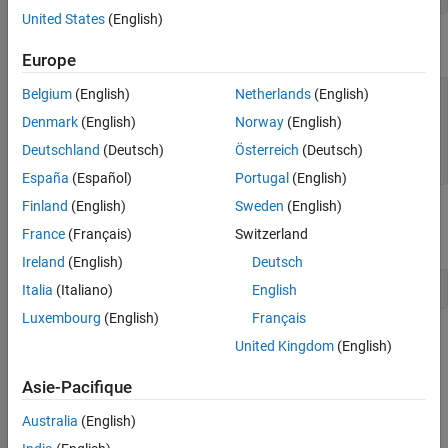
United States
(English)
Execute the
method.
stepImpl
Europe
Belgium
(English)
Netherlands
(English)
dr.step()

Denmark
(English)
Norway
(English)
ans =

Deutschland
(Deutsch)
Österreich
(Deutsch)
     0
España
(Español)
Portugal
(English)
Finland
(English)
Sweden
(English)
Remove the
System object™ and test the
dr
releaseImpl
France
(Français)
Switzerland
method.
Ireland
(English)
Deutsch
clear 
dr
Italia
(Italiano)
English
Luxembourg
(English)
Français
Simulink
Model
United Kingdom
(English)
®
To bring the
system object into Simulink
, follow the
DigitalRead
Asie-Pacifique
steps:
Australia
(English)
Create a new Simulink model.