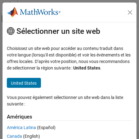
Passer au contenu
Centre d’aide MATLAB
Activer/désactiver l'affichage du menu d
Sélectionner un site web
Contenu principal
Accueil de la documentation
Test System Object
Code Generation
Choisissez un site web pour accéder au contenu traduit dans
Control Systems
votre langue (lorsqu'il est disponible) et voir les événements et les
Step 6 of 6 in
Create a Digital Read Block
offres locales. D’après votre position, nous vous recommandons
Raspberry Pi Blockset
de sélectionner la région suivante :
United States
.
Peripherals
4
Custom Device Driver Blocks
United States
5
6
Test System Object
Vous pouvez également sélectionner un site web dans la liste
ON THIS PAGE
suivante :
MATLAB Command Line
MATLAB
Command Line
Simulink Model
Amériques
Create an instance of the
class.
DigitalRead
See Also
América Latina
(Español)
Canada
(English)
dr = DigitalRead()