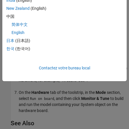
India
(English)
Add the
MATLAB System
block from the
User-Defined
New Zealand
(English)
Functions
library.
中国
简体中文
In the block, set
System object name
to
.
DigitalRead
English
From the
Sinks
library, add a
Scope
block to the model.
日本
(日本語)
한국
(한국어)
In the Simulink Editor, select
Simulation > Model
Configuration Parameters
.
Contactez votre bureau local
In the Configuration Parameters dialog box, on the
Hardware
Implementation
pane, set
Hardware board
to match your
hardware, for example,
.
'Arduino Due'
On the
Hardware
tab of the toolstrip, in the
Mode
section,
select
, and then click
Monitor & Tune
to build
Run on board
and run the model containing your System object on the
hardware board.
See Also