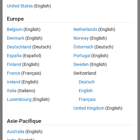
Simulation Configuration
United States
(English)
Topics
Europe
Get Started Using
CARLA
Cosimulation Workflow
Belgium
(English)
Netherlands
(English)
Overview of RoadRunner Scenario and CARLA Cosimulation
Denmark
(English)
Norway
(English)
Overview of the cosimulation system that connects between
Deutschland
(Deutsch)
Österreich
(Deutsch)
RoadRunner Scenario
and
CARLA
.
España
(Español)
Portugal
(English)
CARLA Cosimulation Workflow
Finland
(English)
Sweden
(English)
Learn how to use
RoadRunner Scenario
and
CARLA
for
cosimulation.
France
(Français)
Switzerland
Ireland
(English)
Deutsch
STEP 1:
Set Up CARLA for Cosimulation
Italia
(Italiano)
English
STEP 2:
Configure RoadRunner Scenario Model
Luxembourg
(English)
Français
STEP 3:
Export Scenes and Visualizations to CARLA
United Kingdom
(English)
STEP 4:
Run Cosimulations with CARLA
Asie-Pacifique
How useful was this information?
Australia
(English)