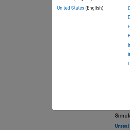
United States
(English)
R
F
Scen
F
I
expand 
I
D
S
Topi
Simul
Unreal