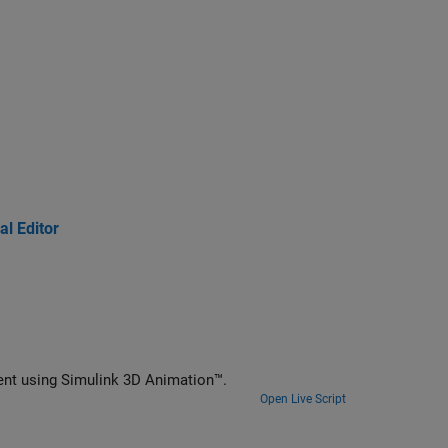
l Editor
ment using
Simulink 3D Animation™
.
Open Live Script