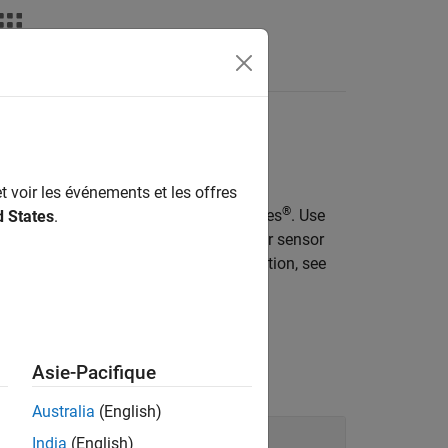
Videos
Answers
t voir les événements et les offres
®
 using the Unreal Engine from Epic Games
. Use
d States
.
 generate high-fidelity camera and lidar sensor
®
ailable in Simulink
. For more information, see
Asie-Pacifique
Australia
(English)
India
(English)