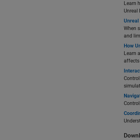
Learn h
Unreal
Unreal
When si
and lim
How Un
Learn a
affects
Interac
Control
simulat
Naviga
Control
Coordi
Underst
Downl