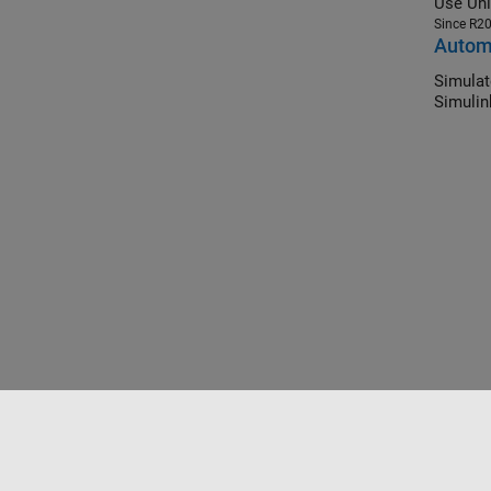
Use Uni
Since R2
Automa
Simulat
Simulin
Trust Center
Marques déposées
Politique de confident