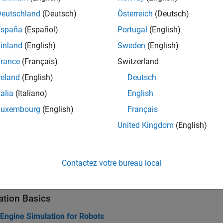
Deutschland
(Deutsch)
Österreich
(Deutsch)
obot and Vehicle Actors
España
(Español)
Portugal
(English)
inland
(English)
Sweden
(English)
es
rance
(Français)
Switzerland
reland
(English)
Deutsch
all
talia
(Italiano)
English
efault Scenes
Luxembourg
(English)
Français
United Kingdom
(English)
cenes Available for Install
Contactez votre bureau local
cs
ation Basics
 Engine Simulation for Robots