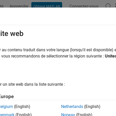
té
Apprendre
Connectez-vous
Obtenir MATLAB
ation
Examples
Functions
Blocks
Apps
Scenes
eal Engine Scenario Simulation
site web
scenes with realistic graphics, generate high-fidelity sensor data
au contenu traduit dans votre langue (lorsqu'il est disponible) e
®
nreal Engine
simulation environment
, scenarios are rendered
us vous recommandons de sélectionner la région suivante :
Unite
vironment to visualize scenarios using more realistic graphics to
d to test perception-in-the-loop systems. This environment is av
Engine Simulation for Robots
.
un site web dans la liste suivante :
ks
Europe
all
Belgium
(English)
Netherlands
(English)
cene Configuration and Sensors
Denmark
(English)
Norway
(English)