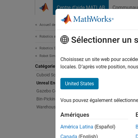
Passer au contenu
Centre d’aide MATLAB
Communau
Document
Accueil de la documentation
Robotics and Autonomous Systems
Unr
Sélectionner un 
Robotics System Toolbox
Robot Simulation
Author 
Choisissez un site web pour accéder 
Catégorie
In the
U
locales. D’après votre position, no
this en
Cuboid Scenario Simulation
data an
Unreal Engine Scenario Simulation
United States
Unreal 
Gazebo Co-Simulation
Bin-Picking Simulation
Vous pouvez également sélectionner 
Bloc
Warehouse Robot Simulation
Amériques
expand 
América Latina
(Español)
S
Canada
(English)