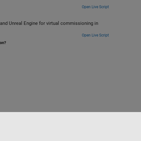
Open Live Script
and Unreal Engine for virtual commissioning in
Open Live Script
ion?