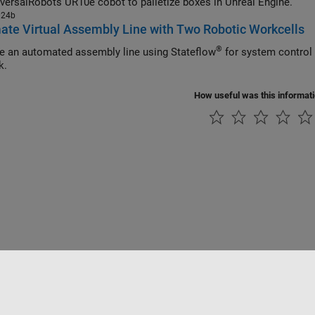
versalRobots UR10e cobot to palletize boxes in Unreal Engine.
024b
te Virtual Assembly Line with Two Robotic Workcells
®
e an automated assembly line using Stateflow
for system control 
k.
How useful was this informat
ialité
Lutte anti-piratage
Statut des applications
Contacts locaux