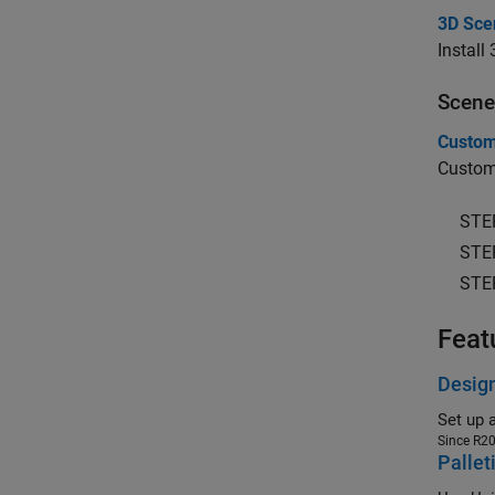
3D Sce
Install
Scene
Custom
Customi
STE
STE
STE
Feat
Design
Set up 
Since R2
Pallet