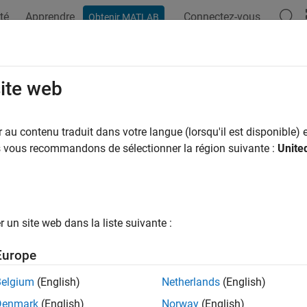
té
Apprendre
Connectez-vous
Obtenir MATLAB
ation
Examples
Functions
Report Components
Video
press Link Warning Messages for 
site web
ult, during report generation the
au contenu traduit dans votre langue (lorsqu'il est disponible) e
slreportgen.webview.Embedde
w report generator displays warning messages for invalid links
us vous recommandons de sélectionner la région suivante :
Unite
o an element in the Web View, although these multiple links are p
g messages, you can suppress them. Set the
ValidateLinksAnd
to
in the constructor of the report generator. For example,
false
un site web dans la liste suivante :
tion
 rptvar = SystemDesignVariables(reportPath, modelName
rptvar@slreportgen.webview.EmbeddedWebViewDocument(repor
Europe
           modelName);

Belgium
(English)
Netherlands
(English)
Denmark
(English)
Norway
(English)