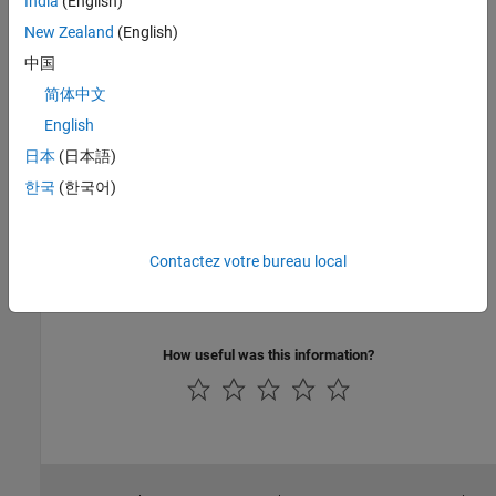
India
(English)
New Zealand
(English)
中国
简体中文
English
日本
(日本語)
한국
(한국어)
See Also
Contactez votre bureau local
Topics
Vehicle with Torque Loss Fault
How useful was this information?