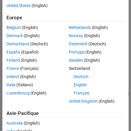
United States
(English)
Europe
Belgium
(English)
Netherlands
(English)
Denmark
(English)
Norway
(English)
Deutschland
(Deutsch)
Österreich
(Deutsch)
España
(Español)
Portugal
(English)
Finland
(English)
Sweden
(English)
France
(Français)
Switzerland
Ireland
(English)
Deutsch
Simulation Results from Simscape Logging
Italia
(Italiano)
English
The plots below show the engine and vehicle speed. As the vehicle
Luxembourg
(English)
Français
is starting at rest on an incline, it rolls backward until the torque of
the engine is enough to push the vehicle up the hill.
United Kingdom
(English)
Asie-Pacifique
Australia
(English)