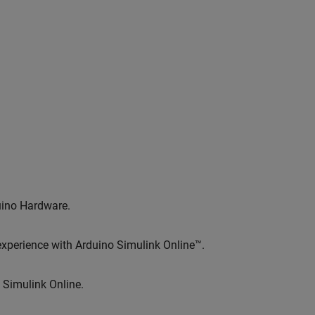
uino Hardware
.
 experience with Arduino
Simulink Online™
.
n
Simulink Online
.