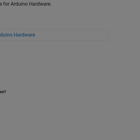
e for Arduino Hardware
.
rduino Hardware
ion?