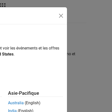
déos
MATLAB Answers
op et Simulink Online
t voir les événements et les offres
Hardware
, configurer votre carte Arduino et
d States
.
rs
Asie-Pacifique
Australia
(English)
India
(English)