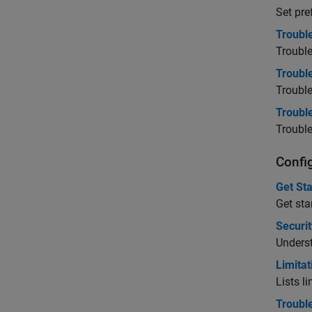
Set pre
Troubl
Troubl
Troubl
Troubl
Troubl
Troubl
Confi
Get Sta
Get sta
Securit
Underst
Limitat
Lists l
Trouble