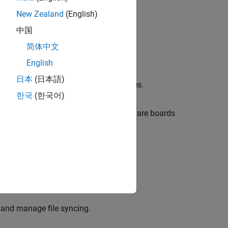
New Zealand
(English)
中国
简体中文
on the host computer.
English
日本
(日本語)
 by using Arduino Hardware Setup pages.
한국
(한국어)
2 WROVER Arduino-compatible hardware boards
nline
ts, and manage file syncing.