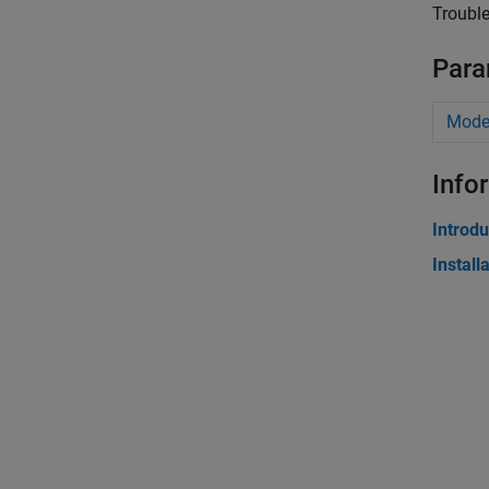
Troubl
Para
Model
Info
Introdu
Instal