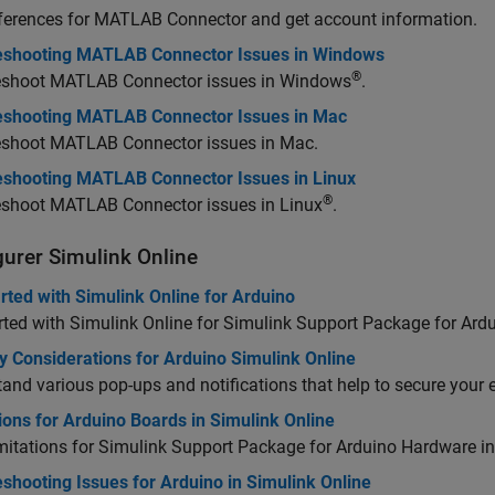
ferences for
MATLAB Connector
and get account information.
eshooting MATLAB Connector Issues in Windows
®
eshoot
MATLAB Connector
issues in Windows
.
eshooting MATLAB Connector Issues in Mac
eshoot
MATLAB Connector
issues in
Mac
.
eshooting MATLAB Connector Issues in Linux
®
eshoot
MATLAB Connector
issues in Linux
.
gurer
Simulink
Online
rted with Simulink Online for Arduino
rted with Simulink Online for
Simulink Support Package for Ard
y Considerations for Arduino Simulink Online
and various pop-ups and notifications that help to secure your
ions for Arduino Boards in Simulink Online
imitations for
Simulink Support Package for Arduino Hardware
i
shooting Issues for Arduino in Simulink Online