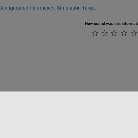
onfiguration Parameters: Simulation Target
How useful was this informat
ialité
Lutte anti-piratage
Statut des applications
Contacts locaux