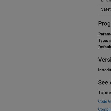
Effic
Safet
Prog
Parame
Type:
i
Default
Vers
Introd
See 
Topic
Code Ge
Compil