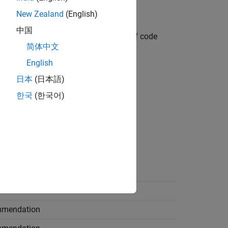
New Zealand
(English)
中国
 recursion limit of
is large enough. If code
50
简体中文
English
日本
(日本語)
한국
(한국어)
cursion instead.
mmendation
mmendation