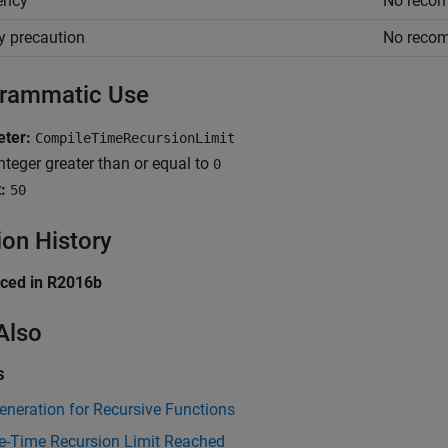
iency
No reco
y precaution
No reco
rammatic Use
ter:
CompileTimeRecursionLimit
nteger greater than or equal to
0
:
50
ion History
uced in R2016b
Also
s
neration for Recursive Functions
e-Time Recursion Limit Reached