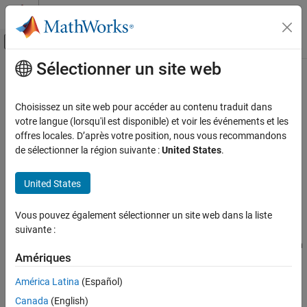
Passer au contenu
Centre d’aide MATLAB
Activer/désactiver l'affichage du menu d
Sélectionner un site web
Contenu principal
Accueil de la documentation
load_system
Simulink
Choisissez un site web pour accéder au contenu traduit dans
Fondamentaux de l'environnement Simulink
Charger un modèle
Simulink
en mémoire
votre langue (lorsqu'il est disponible) et voir les événements et les
Modification programmatique du modèle
offres locales. D’après votre position, nous vous recommandons
réduire tous les éléments de la page
de sélectionner la région suivante :
United States
.
load_system
Syntaxe
SUR CETTE PAGE
United States
handle = load_system(sys)
Syntaxe
Description
Description
Vous pouvez également sélectionner un site web dans la liste
Exemples
suivante :
charge le modèle
en mémoire
= load_system(
)
sys
handle
sys
®
sans l'ouvrir dans l'éditeur Simulink
. Une fois le modèle chargé en
Arguments en entrée
Amériques
mémoire, il est possible de travailler dessus à l'aide des
Arguments en sortie
commandes de l'API Simulink. Pour enregistrer les modifications
Historique des versions
América Latina
(Español)
du modèle, utilisez
.
save_system
Voir aussi
Canada
(English)