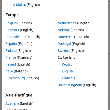
United States
(English)
Remarque
Considérations relatives à la sécurité :
Avant de charger
Europe
le modèle à l’aide de
, assurez-vous que vous
load_system
faites confiance à l’expéditeur ou à l’auteur du modèle. En
Belgium
(English)
Netherlands
(English)
effet, les modèles provenant de sources inconnues peuvent
Denmark
(English)
Norway
(English)
inclure du contenu dangereux. Les sources inconnues
Deutschland
(Deutsch)
Österreich
(Deutsch)
incluent les modèles que vous clonez à partir d’un
référentiel distant, que vous téléchargez ou que vous
España
(Español)
Portugal
(English)
recevez sous forme d’archive.
Finland
(English)
Sweden
(English)
France
(Français)
Switzerland
Ireland
(English)
Deutsch
exemple
Italia
(Italiano)
English
Exemples
Luxembourg
(English)
Français
United Kingdom
(English)
réduire tout
Asie-Pacifique
Charger un modèle en mémoire
Australia
(English)