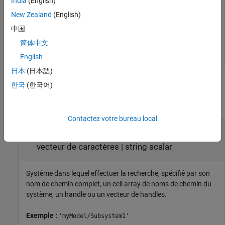
India
(English)
Supposons que vous disposiez d'un modèle nommé
.
myModel
Chargez le modèle en mémoire et retournez son handle.
New Zealand
(English)
中国
h = load_system(
'myModel'
)
简体中文
English
日本
(日本語)
Arguments d'entrée
한국
(한국어)
réduire tout
Contactez votre bureau local
—
Système dans lequel effectuer la
sys
recherche
vecteur de caractères
|
string scalar
Système dans lequel effectuer la recherche, spécifié par son
nom de chemin complet, un cell array de noms de chemin du
système, un handle ou un vecteur de handles.
Exemple :
'myModel/Subsystem1'