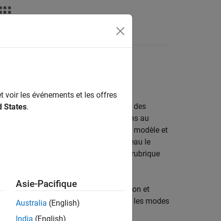
déos
MATLAB Answers
e composants
rator et Rapid Accelerator
t voir les événements et les offres
®
 avec des modèles Simulink
contenant des
d States
.
fois que vous apportez des modifications au
racine du modèle, des états initiaux du modèle et
es au niveau racine et simuler à nouveau le
sur le mode Fast Restart, consultez la rubrique
Asie-Pacifique
long par rapport au temps de compilation et
Accelerator. Pour plus d'informations sur les modes
Australia
(English)
India
(English)