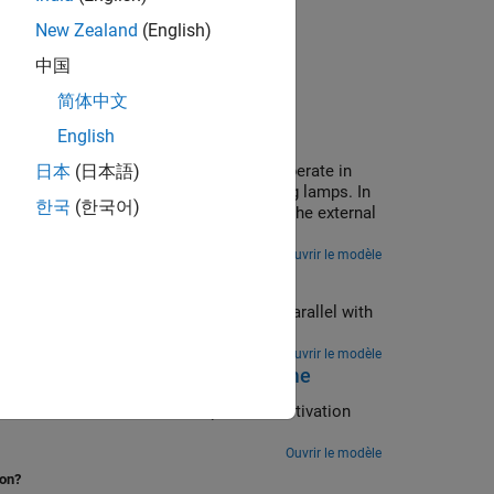
New Zealand
(English)
 Variant sur
.
startup
中国
简体中文
ant Systems Using Fast Restart
English
t. The fog lamp controller system can operate in
日本
(日本語)
 driver controls the intensity of the fog lamps. In
한국
(한국어)
ed on the intensity of ambient light in the external
Ouvrir le modèle
rsim
can simulate multiple configurations in parallel with
 will have one active variant.
Ouvrir le modèle
 Modes with Startup Activation Time
accelerator mode with
variant activation
startup
Ouvrir le modèle
ion?