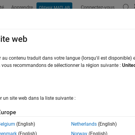
té
Apprendre
Connectez-vous
Obtenir MATLAB
ation
Exemples
Fonctions
Blocs
Applications
Vi
lérer la simulation des variants d
site web
er la vitesse de simulation avec les modes Fast Restart, Accele
au contenu traduit dans votre langue (lorsqu'il est disponible) e
z le mode Fast Restart pour effectuer des simulations itératives
us vous recommandons de sélectionner la région suivante :
Unite
s sans compiler le modèle ni mettre fin à la simulation chaque 
 Vous pouvez modifier les valeurs des ports d'entrée du niveau 
nées du bloc From Workspace, régler les paramètres et les entré
sans perdre de temps à le recompiler. Pour plus d'informations 
un site web dans la liste suivante :
t Restart Improves Iterative Simulations
.
Europe
célérer la simulation de modèles dont le temps d'exécution est 
r que la cible est à jour, utilisez les modes Accelerator et Rapid 
Belgium
(English)
Netherlands
(English)
ator, consultez la rubrique
How Acceleration Modes Work
.
Denmark
(English)
Norway
(English)