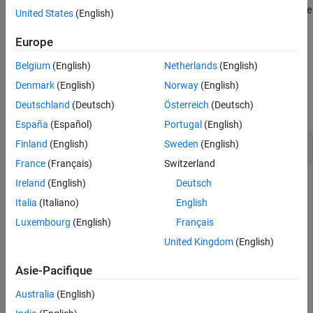
such that the size of the
element is set to the maximum of the
Data
United States
(English)
See Also
existing size and the
argument
dataLength
Europe
example
Belgium
(English)
Netherlands
(English)
Examples
Denmark
(English)
Norway
(English)
Deutschland
(Deutsch)
Österreich
(Deutsch)
collapse all
España
(Español)
Portugal
(English)
Create Ethernet Packet Object
Finland
(English)
Sweden
(English)
France
(Français)
Switzerland
To create a
object named
that
Simulink.Bus
Ethernet_Packet
Ireland
(English)
Deutsch
has bus elements:
Italia
(Italiano)
English
Luxembourg
(English)
Français
: DataType: 'uint8' Size: dataLength x 1
Data
United Kingdom
(English)
: DataType: 'uint16' Size: 1
Length
Asie-Pacifique
slrealtime.createEthernetPacketBusObj(16);
Australia
(English)