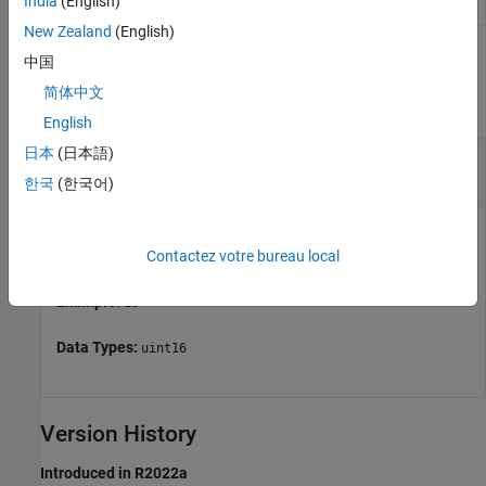
India
(English)
New Zealand
(English)
Input Arguments
中国
简体中文
collapse all
English
日本
(日本語)
—
Data length in Ethernet packet
dataLength
uint16 (in the range 14 - 1514)
한국
(한국어)
The
dataLength
selects the number of bytes in the Ethernet
packet.
Contactez votre bureau local
Example:
16
Data Types:
uint16
Version History
Introduced in R2022a