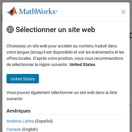
Passer au contenu
Centre d’aide MATLAB
Activer/désactiver l'affichage du menu d
Sélectionner un site web
Contenu principal
Accueil de la documentation
slrealtime.createEthernetPacketBus
Real-Time Simulation and Testing
Choisissez un site web pour accéder au contenu traduit dans
Created Ethernet packet bus object
votre langue (lorsqu'il est disponible) et voir les événements et les
Simulink Real-Time
Since R2022a
offres locales. D’après votre position, nous vous recommandons
Model Preparation for Real-Time Execution
collapse all in page
de sélectionner la région suivante :
United States
.
Communication Protocol Blocks
Syntax
Ethernet (IP) Protocol Blocks
United States
slrealtime.createEthernetPacketBusObj(dataLength)
Description
slrealtime.createEthernetPacketBusObj
Vous pouvez également sélectionner un site web dans la liste
ON THIS PAGE
suivante :
creates a
slrealtime.createEthernetPacketBusObj(
)
dataLength
Syntax
bus object to use with the
Ethernet Receive
block and the
Ethernet
Description
Amériques
Send
block.
Examples
América Latina
(Español)
If a bus object with the name already exists, it is assumed to
Input Arguments
Canada
(English)
contain the
and
elements and the object is updated
Length
Data
Version History