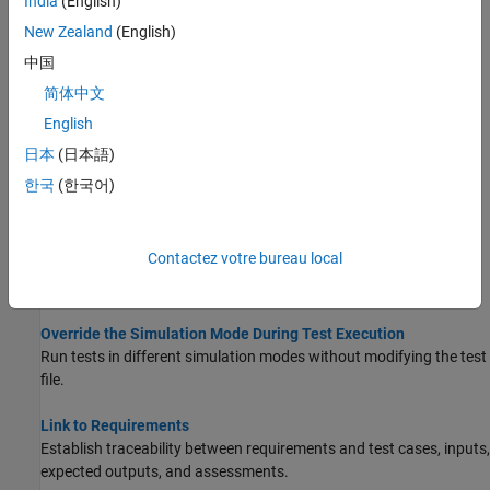
India
(English)
New Zealand
(English)
Synchronize Tests
Update test cases in a test file to reflect changes in the system
中国
under test.
简体中文
English
Test Iterations
Test combinations of parameter sets, external inputs,
日本
(日本語)
configuration sets, Signal Editor scenarios, Test Sequence
한국
(한국어)
scenarios, or baselines.
Override Model Parameters in a Test Case
Contactez votre bureau local
Compare simulation to baseline data using a parameter override
and the Test Manager.
Override the Simulation Mode During Test Execution
Run tests in different simulation modes without modifying the test
file.
Link to Requirements
Establish traceability between requirements and test cases, inputs,
expected outputs, and assessments.