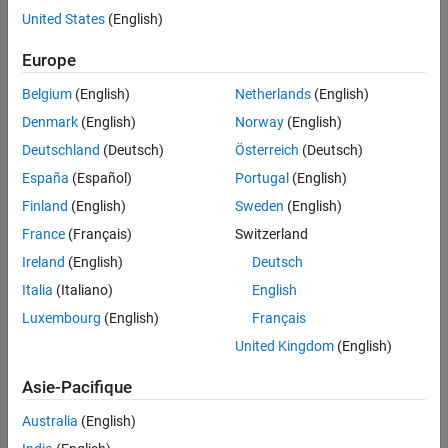
systems.
United States
(English)
Create and Edit Simulink Based States
Europe
Define a Simulink based state in your Stateflow chart.
Belgium
(English)
Netherlands
(English)
Access Block State Data
Denmark
(English)
Norway
(English)
Set the state variables of your Simulink based states.
Deutschland
(Deutsch)
Österreich
(Deutsch)
Map Variables for Simulink Based States
España
(Español)
Portugal
(English)
Ensure that the variables in your Simulink based state map to
Finland
(English)
Sweden
(English)
chart outputs.
France
(Français)
Switzerland
Set Simulink Based State Properties
Ireland
(English)
Deutsch
Specify properties for your Simulink based state.
Italia
(Italiano)
English
Luxembourg
(English)
Français
Mask Simulink Based States
How to add a mask to a Simulink based state.
United Kingdom
(English)
Sélection d՚exemples
Asie-Pacifique
Hybrid Clutch System
Australia
(English)