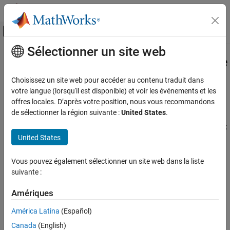
Passer au contenu
Centre d’aide MATLAB
Activer/désactiver l'affichage du menu d
Sélectionner un site web
Contenu principal
Accueil de la documentation
Sous-systèmes
Simulink
sous forme
d’états
Modélisation évènementielle
Choisissez un site web pour accéder au contenu traduit dans
votre langue (lorsqu'il est disponible) et voir les événements et les
Stateflow
offres locales. D’après votre position, nous vous recommandons
®
®
Embarquer des états Simulink
dans un diagramme Stateflow
Simulation dans Simulink
de sélectionner la région suivante :
United States
.
Modélisez des algorithmes Simulink continus ou périodiques
Catégorie
embarqués dans des états Stateflow. Enregistrez un état Simulink
Données, événements et messages
United States
en tant que sous-système dans une bibliothèque personnalisée.
Lorsque le bloc de bibliothèque est mis à jour, les modifications
Spécification de données
sont prises en compte dans tous les diagrammes Stateflow
Diagrammes de Mealy, de Moore et
Vous pouvez également sélectionner un site web dans la liste
diagrammes en temps continu
contenant ce bloc.
suivante :
Sous-systèmes Simulink sous forme d’états
Rubriques
Amériques
América Latina
(Español)
Simulink Subsystems as States
Use Simulink subsystems within Stateflow states to model hybrid
Canada
(English)