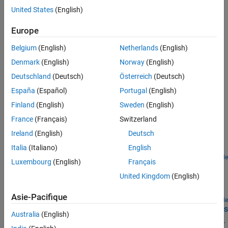
executions.
United States
(English)
Europe
Design Charts with Simulink Functions
Replace a function-call subsystem with a Simulink function in a
Belgium
(English)
Netherlands
(English)
Stateflow chart.
Denmark
(English)
Norway
(English)
Reuse Functions by Using Atomic Boxes
Deutschland
(Deutsch)
Österreich
(Deutsch)
Encapsulate reusable functions in a separate namespace.
España
(Español)
Portugal
(English)
Sélection d՚exemples
Finland
(English)
Sweden
(English)
France
(Français)
Switzerland
Model a Car with Automatic Transmission
Ireland
(English)
Deutsch
Use a Stateflow chart to model the automatic transmission of a
Italia
(Italiano)
English
car.
Ouvrir le modèle
Luxembourg
(English)
Français
Schedule Simulink Functions by Using Stateflow
United Kingdom
(English)
Use temporal logic to schedule Simulink functions in a Stateflow
chart.
Asie-Pacifique
Ouvrir le modèle
Design Switching Controllers by Using Simulink Functions
Australia
(English)
Model the decision logic that switches between a P-only controller