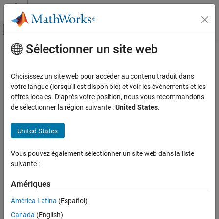
Passer au contenu
Centre d’aide MATLAB
Activer/désactiver l'affichage du menu d
Sélectionner un site web
Contenu principal
Accueil de la documentation
Fonctions
Simulink
Modélisation évènementielle
Choisissez un site web pour accéder au contenu traduit dans
®
Appeler directement des sous-systèmes Function-Call Simulink
votre langue (lorsqu'il est disponible) et voir les événements et les
Stateflow
pour rationaliser le design
offres locales. D’après votre position, nous vous recommandons
Programmation de diagramme
Les fonctions Simulink vous permettent d’appeler des sous-
de sélectionner la région suivante :
United States
.
Composants réutilisables des diagrammes
systèmes Simulink dans les actions d’état et de transition d’un
®
diagramme Stateflow
pour créer des modèles plus efficaces et
Catégorie
United States
plus lisibles.
Fonctions graphiques
Vous pouvez également sélectionner un site web dans la liste
Fonctions MATLAB
Rubriques
suivante :
Fonctions Simulink
Reuse Simulink Functions in Stateflow Charts
Tables de vérité
Amériques
Create and execute Simulink functions in Stateflow.
Sous-diagrammes atomiques
América Latina
(Español)
Code personnalisé
Bind a Simulink Function to a State
Canada
(English)
Specify the behavior of subsystem variables between function