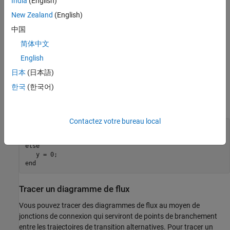
India
(English)
New Zealand
(English)
中国
简体中文
English
日本
(日本語)
한국
(한국어)
Le diagramme de flux modélise ce code :
Contactez votre bureau local
if
 u > 0

else
end
Tracer un diagramme de flux
Vous pouvez tracer des diagrammes de flux au moyen de
jonctions de connexion qui serviront de points de branchement
entre les trajectoires de transition alternatives. Pour tracer un