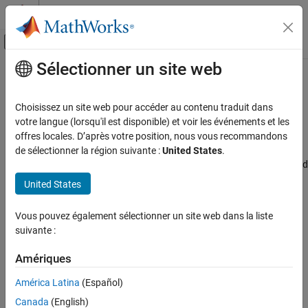
Passer au contenu
Centre d’aide MATLAB
Activer/désactiver l'affichage du menu d
Sélectionner un site web
Contenu principal
Accueil de la documentation
Baudrate (in Hz)
Code Generation
Choisissez un site web pour accéder au contenu traduit dans
Control Systems
Specify the baud for SCI communication
votre langue (lorsqu'il est disponible) et voir les événements et les
offres locales. D’après votre position, nous vous recommandons
STM32 Microcontroller Blockset
Model Configuration Pane:
Hardware Implementation / Simulink
de sélectionner la région suivante :
United States
.
or Embedded Coder Hardware Support Package / Hardware board
Baudrate (in Hz)
settings / Target hardware resources / SCI0, SCI2, SCI3, SCI4,
United States
ON THIS PAGE
SCI5, SCI6, and SCI7
Description
Vous pouvez également sélectionner un site web dans la liste
Description
Settings
suivante :
Recommended Settings
The
Baudrate (in Hz)
parameter specifies the baud for SCI
Programmatic Use
Amériques
communication.
Version History
América Latina
(Español)
See Also
Settings
Canada
(English)