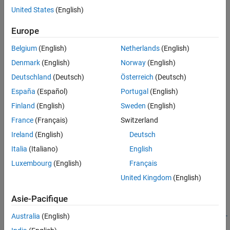
(default)
115200
United States
(English)
Specify the baud for SCI communication.
Europe
Recommended Settings
Belgium
(English)
Netherlands
(English)
No recommendation.
Denmark
(English)
Norway
(English)
Deutschland
(Deutsch)
Österreich
(Deutsch)
Programmatic Use
España
(Español)
Portugal
(English)
No programmatic use is available.
Finland
(English)
Sweden
(English)
France
(Français)
Switzerland
Version History
Ireland
(English)
Deutsch
Introduced in R2014b
Italia
(Italiano)
English
See Also
Luxembourg
(English)
Français
United Kingdom
(English)
Model Configuration Parameters for STMicroelectronics
STM32F4-Discovery Board
|
Model Configuration Parameters for
Asie-Pacifique
STMicroelectronics STM32F746G-Discovery Board
|
Model
Configuration Parameters for STMicroelectronics STM32L475VG-
Australia
(English)
Discovery (B-L475E-IOT01A) Board