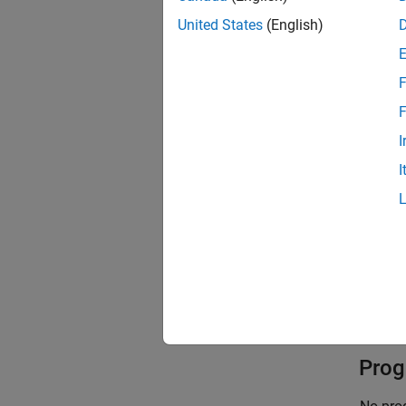
1
0.5
0.5, 1
United States
(English)
Select 
F
0.
F
I
—
1
I
1.
—
2
Reco
No rec
Prog