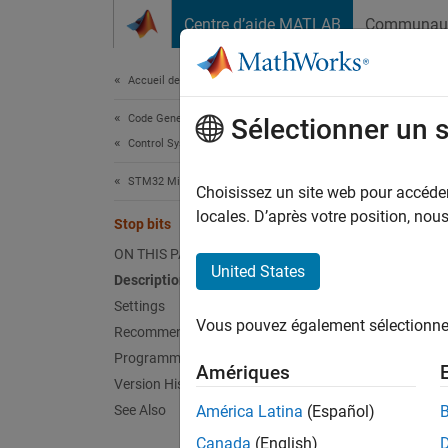
Passer au contenu
Centre d’aide MATLAB
Communau
Document
Accueil de la documentation
Code Generation
Stop
Sélectionner un 
Control Systems
STM32 Microcontroller Blockset
Number 
Choisissez un site web pour accéder 
locales. D’après votre position, no
Stop bits
Model 
ON THIS PAGE
Hardwar
United States
Description
Settings
Desc
Vous pouvez également sélectionner 
Recommended Settings
The
Sto
Programmatic Use
Amériques
Version History
Sett
See Also
América Latina
(Español)
Canada
(English)
|