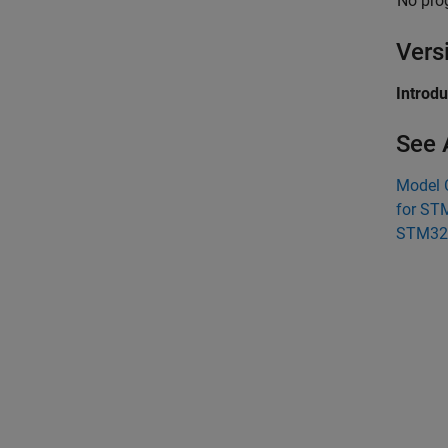
No pro
Vers
Introd
See 
Model 
for ST
STM32L