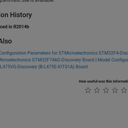
grammatic use is available.
ion History
uced in R2014b
Also
Configuration Parameters for STMicroelectronics STM32F4-Dis
Microelectronics STM32F746G-Discovery Board
|
Model Configur
475VG-Discovery (B-L475E-IOT01A) Board
How useful was this informat