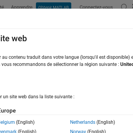
té
Apprendre
Connectez-vous
Obtenir MATLAB
ation
Examples
Functions
Blocks
Videos
Answer
 bits
site web
of Stop bits used to indicate end of a packet
au contenu traduit dans votre langue (lorsqu'il est disponible) e
us vous recommandons de sélectionner la région suivante :
Unite
Configuration Pane:
Hardware Implementation / Simulink or E
e board settings / Target hardware resources / SCI0, SCI2, SCI3
ription
un site web dans la liste suivante :
p bits
parameter selects the number of Stop bits used to indicat
Europe
ings
Belgium
(English)
Netherlands
(English)
Denmark
(English)
Norway
(English)
|
|