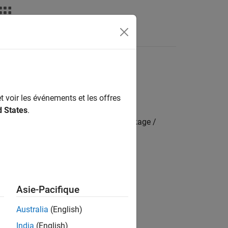
s
t voir les événements et les offres
d States
.
mbedded Coder Hardware Support Package /
, SCI4, SCI5, SCI6, and SCI7
e end of a packet.
Asie-Pacifique
Australia
(English)
India
(English)