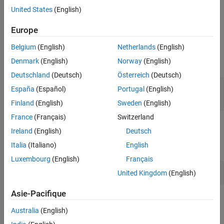
United States
(English)
Utilisez l'interface de l'API Talkback pour contrôler la file d'attente
de votre équipement de communication Talkback.
Europe
API d'alertes
Belgium
(English)
Netherlands
(English)
Denmark
(English)
Norway
(English)
développer tout
Deutschland
(Deutsch)
Österreich
(Deutsch)
Utiliser les alertes pour programmer et suivre
España
(Español)
Portugal
(English)
les alertes par e-mail
Finland
(English)
Sweden
(English)
France
(Français)
Switzerland
API Talkback
Ireland
(English)
Deutsch
Italia
(Italiano)
English
développer tout
Luxembourg
(English)
Français
Utiliser Talkback pour contrôler les appareils
United Kingdom
(English)
Asie-Pacifique
Rubriques
Australia
(English)
Déclencher des actions sur vos données
ThingSpeak