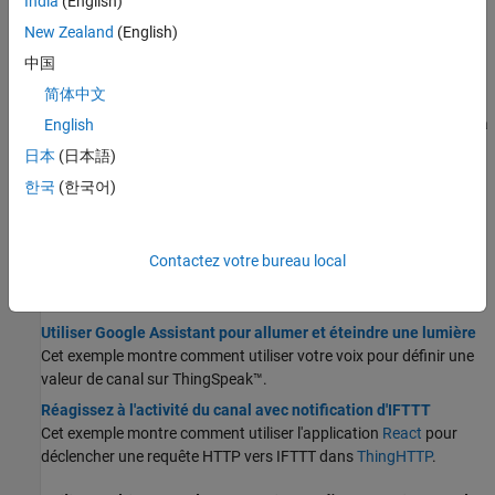
India
(English)
Application TimeControl
New Zealand
(English)
Lier d'autres applications à l'application TimeControl pour
中国
effectuer ou programmer des actions répétitives.
简体中文
Application React
Déclencher une action lorsque les données d'un canal répondent à
English
des conditions spécifiques.
日本
(日本語)
API d'alertes
한국
(한국어)
Déclencher des e-mails depuis ThingSpeak.
Surveiller et agir en cas d'inactivité des canaux à l'aide des
applications ThingSpeak
Contactez votre bureau local
Détection, déclenchement et action en réponse à une panne de
capteur pouvant entraîner l'inactivité canal.
Utiliser Google Assistant pour allumer et éteindre une lumière
Cet exemple montre comment utiliser votre voix pour définir une
valeur de canal sur ThingSpeak™.
Réagissez à l'activité du canal avec notification d'IFTTT
Cet exemple montre comment utiliser l'application
React
pour
déclencher une requête HTTP vers IFTTT dans
ThingHTTP
.