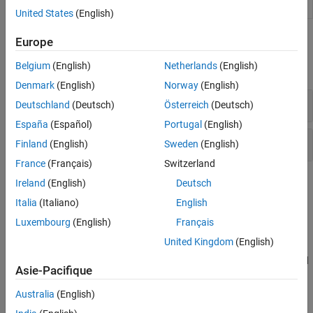
Classification de vidéos
Video Labeler
Label video for computer vision applications
United States
(English)
Fonctions
Europe
Belgium
(English)
Netherlands
(English)
développer tout
Denmark
(English)
Norway
(English)
ViT (Vision Transformer)
Deutschland
(Deutsch)
Österreich
(Deutsch)
España
(Español)
Portugal
(English)
Modèle de sac de caractéristiques (BoF)
Finland
(English)
Sweden
(English)
France
(Français)
Switzerland
Rubriques
Ireland
(English)
Deutsch
Italia
(Italiano)
English
En savoir plus
Luxembourg
(English)
Français
Get Started with the Image Labeler
United Kingdom
(English)
Interactively label rectangular ROIs for object detection, pixels for
semantic segmentation, polygons for instance segmentation, and
Asie-Pacifique
scenes for image classification.
Australia
(English)
Get Started with the Video Labeler
Interactively label rectangular ROIs for object detection, pixels for