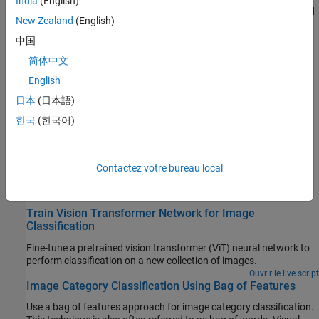
India
(English)
semantic segmentation, polygons for instance segmentation, and
New Zealand
(English)
scenes for image classification in a video or image sequence.
中国
Classer des images
简体中文
Create a Custom Feature Extractor
English
You can use the bag-of-features (BoF) framework with many
日本
(日本語)
different types of image features.
한국
(한국어)
Image Classification with Bag of Visual Words
Use the Computer Vision Toolbox™ functions for image category
classification by creating a bag of visual words.
Contactez votre bureau local
Sélection d՚exemples
Train Vision Transformer Network for Image
Classification
Fine-tune a pretrained vision transformer (ViT) neural network to
perform classification on a new collection of images.
Ouvrir le live script
Image Category Classification Using Bag of Features
Use a bag of features approach for image category classification.