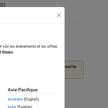
deos
Answers
t voir les événements et les offres
d States
.
nstead, use an
object and its
imageDatastore
n History
.
Asie-Pacifique
Australia
(English)
India
(English)