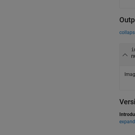
Outp
collaps
i
n
Imag
Vers
Introd
expand 