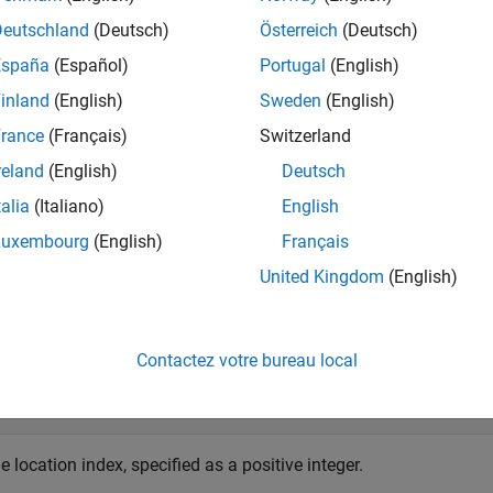
returns an image from the image set,
, lo
ad(
,
)
imgSet
Deutschland
(Deutsch)
Österreich
(Deutsch)
imgSet
idx
España
(Español)
Portugal
(English)
t Arguments
inland
(English)
Sweden
(English)
e all
rance
(Français)
Switzerland
reland
(English)
Deutsch
—
Image set
mgSet
talia
(Italiano)
English
object
mageSet
Luxembourg
(English)
Français
United Kingdom
(English)
e set, specified as an
object.
imageSet
Contactez votre bureau local
—
Image location index
dx
ositive integer
 location index, specified as a positive integer.