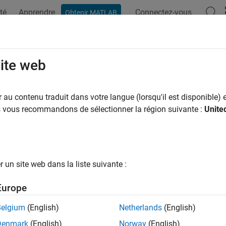
té
Apprendre
Connectez-vous
Obtenir MATLAB
ation
Exemples
Fonctions
Blocs
Applications
Vi
d
site web
ed) Read image at specified index
au contenu traduit dans votre langue (lorsqu'il est disponible) e
us vous recommandons de sélectionner la région suivante :
Unite
e all in page
he
function of the
object is not recommended. I
read
imageSet
and
functions. For more information, see
Versio
ead
readimage
un site web dans la liste suivante :
ax
Europe
ead(imgSet,idx)
Belgium
(English)
Netherlands
(English)
ription
Denmark
(English)
Norway
(English)