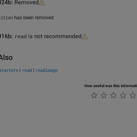
024b:
Removed
has been removed.
tition
016b:
is not recommended
read
Also
|
|
atastore
read
readimage
How useful was this informat