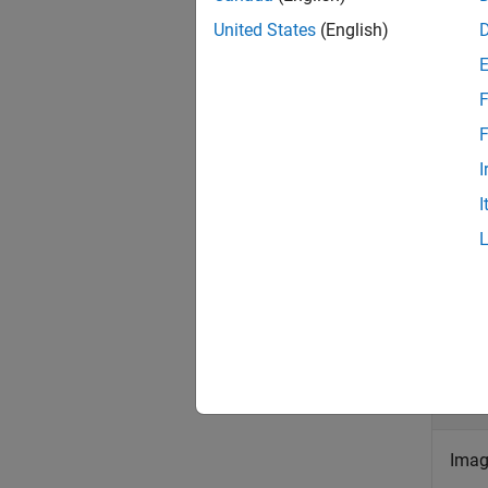
= re
United States
(English)
im
Inpu
F
collaps
F
I
i
I
i
Imag
i
p
Image