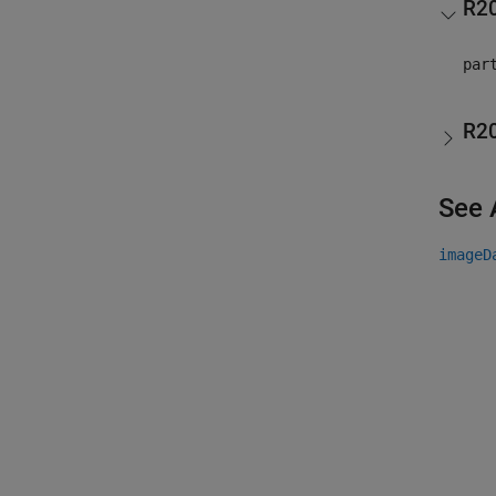
R2
par
R2
See 
imageD