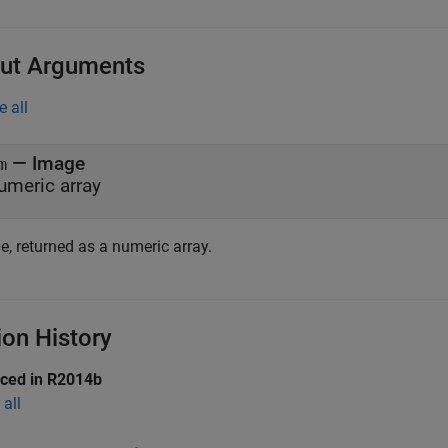
ut Arguments
e all
— Image
m
umeric array
e, returned as a numeric array.
ion History
uced in R2014b
all